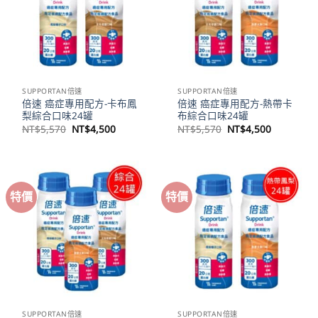
SUPPORTAN倍速
SUPPORTAN倍速
倍速 癌症專用配方-卡布鳳
倍速 癌症專用配方-熱帶卡
梨綜合口味24罐
布綜合口味24罐
原
目
原
目
NT$
5,570
NT$
4,500
NT$
5,570
NT$
4,500
始
前
始
前
價
價
價
價
格：
格：
格：
格：
NT$5,570。
NT$4,500。
NT$5,570。
NT$4,50
特價
特價
SUPPORTAN倍速
SUPPORTAN倍速