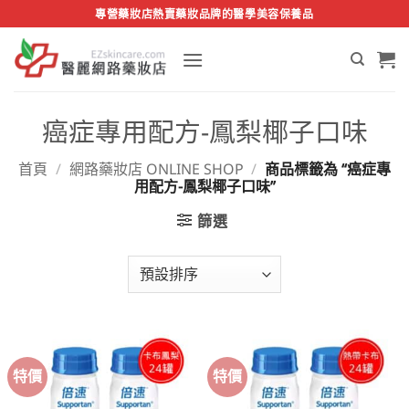
Skip
專營藥妝店熱賣藥妝品牌的醫學美容保養品
to
content
癌症專用配方-鳳梨椰子口味
首頁
/
網路藥妝店 ONLINE SHOP
/
商品標籤為 “癌症專
用配方-鳳梨椰子口味”
篩選
特價
特價