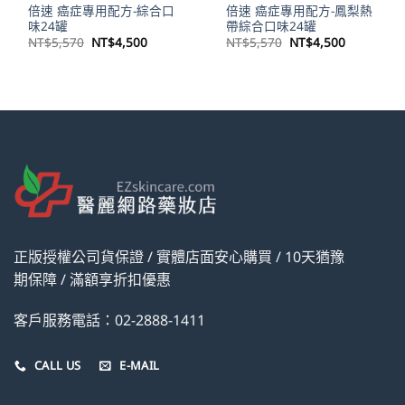
倍速 癌症專用配方-綜合口
倍速 癌症專用配方-鳳梨熱
味24罐
帶綜合口味24罐
原
目
原
目
NT$
5,570
NT$
4,500
NT$
5,570
NT$
4,500
始
前
始
前
價
價
價
價
格：
格：
格：
格：
NT$5,570。
NT$4,500。
NT$5,570。
NT$4,50
正版授權公司貨保證 / 實體店面安心購買 / 10天猶豫
期保障 / 滿額享折扣優惠
客戶服務電話：02-2888-1411
CALL US
E-MAIL