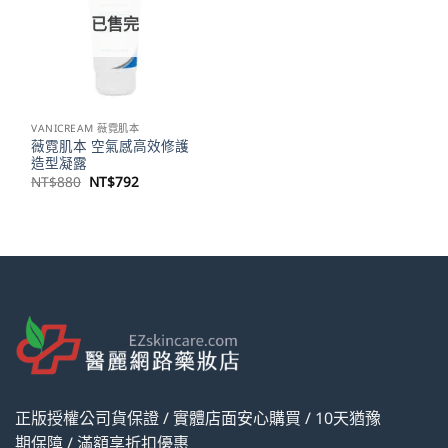
已售完
VANICREAM 薇霓肌本
薇霓肌本 空氣感高效修護
造型凝露
原
目
NT$
880
NT$
792
始
前
價
價
格：
格：
NT$880。
NT$792。
正版授權公司貨保證 / 實體店面安心購買 / 10天猶豫
期保障 / 滿額享折扣優惠