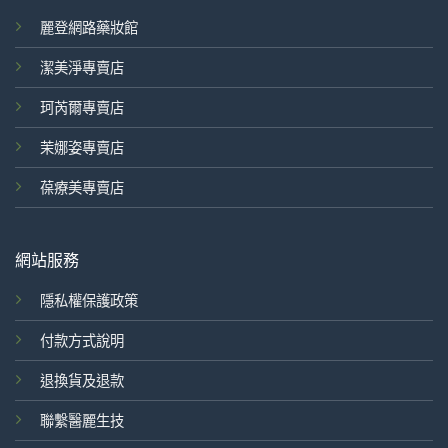
麗登網路藥妝館
潔美淨專賣店
珂芮爾專賣店
茉娜姿專賣店
葆療美專賣店
網站服務
隱私權保護政策
付款方式說明
退換貨及退款
聯繫醫麗生技