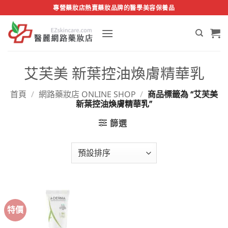
Skip
專營藥妝店熱賣藥妝品牌的醫學美容保養品
to
content
艾芙美 新葉控油煥膚精華乳
首頁
/
網路藥妝店 ONLINE SHOP
/
商品標籤為 “艾芙美
新葉控油煥膚精華乳”
篩選
特價