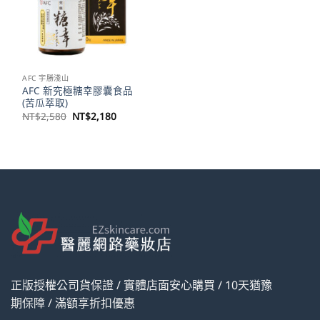
AFC 宇勝淺山
AFC 新究極糖幸膠囊食品
(苦瓜萃取)
原
目
NT$
2,580
NT$
2,180
始
前
價
價
格：
格：
NT$2,580。
NT$2,180。
正版授權公司貨保證 / 實體店面安心購買 / 10天猶豫
期保障 / 滿額享折扣優惠