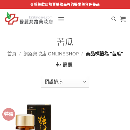
Skip
專營藥妝店熱賣藥妝品牌的醫學美容保養品
to
content
苦瓜
首頁
/
網路藥妝店 ONLINE SHOP
/
商品標籤為 “苦瓜”
篩選
特價