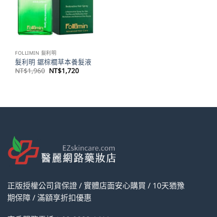
FOLLIMIN 髮利明
髮利明 鋸棕櫚草本養髮液
原
目
NT$
1,960
NT$
1,720
始
前
價
價
格：
格：
NT$1,960。
NT$1,720。
正版授權公司貨保證 / 實體店面安心購買 / 10天猶豫
期保障 / 滿額享折扣優惠