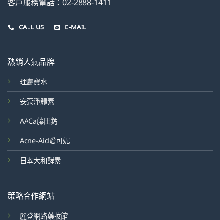
客戶服務電話：02-2888-1411
CALL US
E-MAIL
熱銷人氣品牌
理膚寶水
安蔻淨體素
AACa藤田鈣
Acne-Aid愛可妮
日本大和酵素
策略合作網站
麗登網路藥妝館