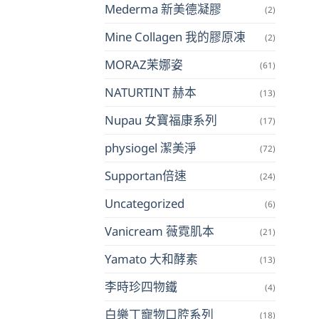
Mederma 新美德凝膠
(2)
Mine Collagen 我的膠原凍
(2)
MORAZ茉娜姿
(61)
NATURTINT 赫本
(13)
Nupau 女寶福康系列
(17)
physiogel 潔美淨
(72)
Supportan倍速
(24)
Uncategorized
(6)
Vanicream 薇霓肌本
(21)
Yamato 大和酵素
(13)
李時珍四物鐵
(4)
白樂丁寵物口腔系列
(18)