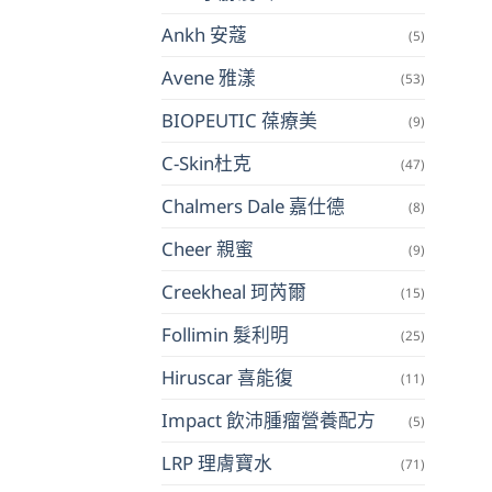
Ankh 安蔻
(5)
Avene 雅漾
(53)
BIOPEUTIC 葆療美
(9)
C-Skin杜克
(47)
Chalmers Dale 嘉仕德
(8)
Cheer 親蜜
(9)
Creekheal 珂芮爾
(15)
Follimin 髮利明
(25)
Hiruscar 喜能復
(11)
Impact 飲沛腫瘤營養配方
(5)
LRP 理膚寶水
(71)