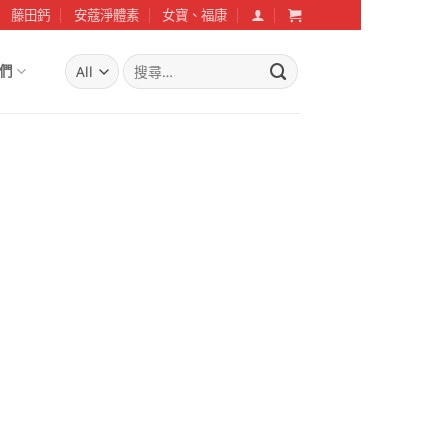
藤田鈣
安蔻淨體素
女寶、福康
搜
們
尋
關
鍵
字: