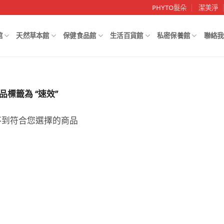
PHYTO髮朵
潔美淨
館
天然草本館
保健食品館
生活百貨館
私密保養館
聯絡我
品標籤為 “速效”
不到符合您選擇的商品