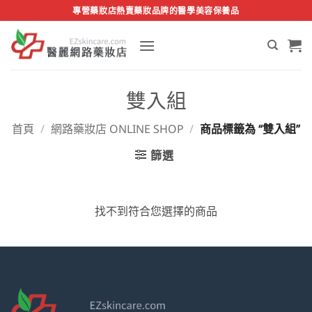
Skip
專營藥妝店熱賣藥妝品牌的醫學美容保養品
to
content
雙入組
首頁
/
網路藥妝店 ONLINE SHOP
/
商品標籤為 “雙入組”
篩選
找不到符合您選擇的商品