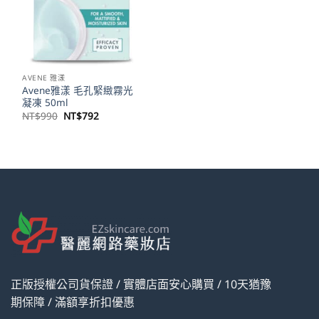
AVENE 雅漾
Avene雅漾 毛孔緊緻霧光
凝凍 50ml
原
目
NT$
990
NT$
792
始
前
價
價
格：
格：
NT$990。
NT$792。
正版授權公司貨保證 / 實體店面安心購買 / 10天猶豫
期保障 / 滿額享折扣優惠