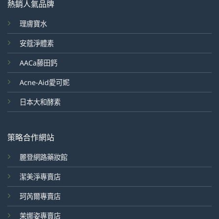
熱銷人氣品牌
理膚寶水
安蔻淨體素
AACa藤田鈣
Acne-Aid愛可妮
日本大和酵素
策略合作網站
麗登網路藥妝館
潔美淨專賣店
珂芮爾專賣店
茉娜姿專賣店