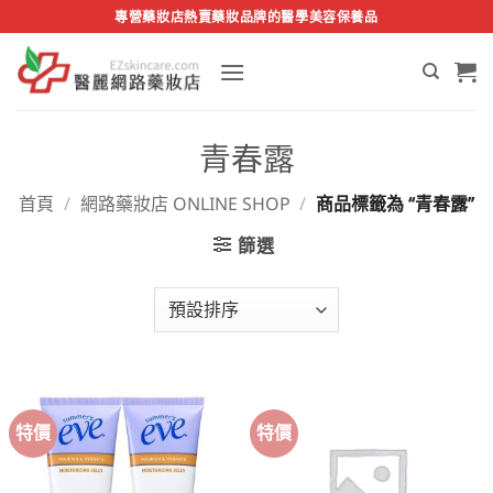
Skip
專營藥妝店熱賣藥妝品牌的醫學美容保養品
to
content
青春露
首頁
/
網路藥妝店 ONLINE SHOP
/
商品標籤為 “青春露”
篩選
特價
特價