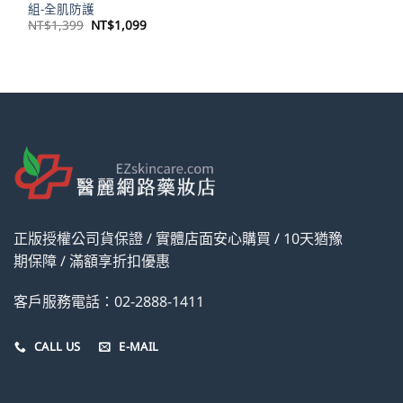
組-全肌防護
原
目
NT$
1,399
NT$
1,099
始
前
價
價
格：
格：
NT$1,399。
NT$1,099。
正版授權公司貨保證 / 實體店面安心購買 / 10天猶豫
期保障 / 滿額享折扣優惠
客戶服務電話：02-2888-1411
CALL US
E-MAIL