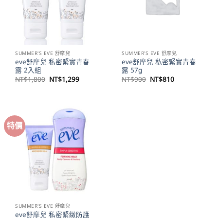
SUMMER'S EVE 舒摩兒
SUMMER'S EVE 舒摩兒
eve舒摩兒 私密緊實青春
eve舒摩兒 私密緊實青春
露 2入組
露 57g
原
目
原
目
NT$
1,800
NT$
1,299
NT$
900
NT$
810
始
前
始
前
價
價
價
價
格：
格：
格：
格：
NT$1,800。
NT$1,299。
NT$900。
NT$810。
特價
SUMMER'S EVE 舒摩兒
eve舒摩兒 私密緊緻防護