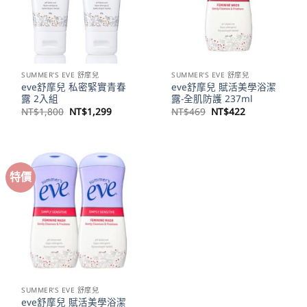
SUMMER'S EVE 舒摩兒
SUMMER'S EVE 舒摩兒
eve舒摩兒 私密緊實青春
eve舒摩兒 賦活美學浴潔
露 2入組
露-全肌防護 237ml
原
目
原
目
NT$
1,800
NT$
1,299
NT$
469
NT$
422
始
前
始
前
價
價
價
價
格：
格：
格：
格：
NT$1,800。
NT$1,299。
NT$469。
NT$422。
特價
SUMMER'S EVE 舒摩兒
eve舒摩兒 賦活美學浴潔