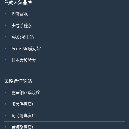
熱銷人氣品牌
理膚寶水
安蔻淨體素
AACa藤田鈣
Acne-Aid愛可妮
日本大和酵素
策略合作網站
麗登網路藥妝館
潔美淨專賣店
珂芮爾專賣店
茉娜姿專賣店