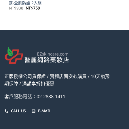
露-全肌防護 2入組
原
目
NT$
938
NT$
759
始
前
價
價
格：
格：
NT$938。
NT$759。
正版授權公司貨保證 / 實體店面安心購買 / 10天猶豫
期保障 / 滿額享折扣優惠
客戶服務電話：02-2888-1411
CALL US
E-MAIL