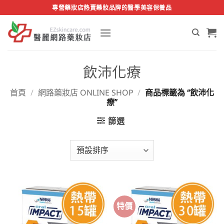
Skip
專營藥妝店熱賣藥妝品牌的醫學美容保養品
to
content
飲沛化療
首頁
/
網路藥妝店 ONLINE SHOP
/
商品標籤為 “飲沛化
療”
篩選
特價