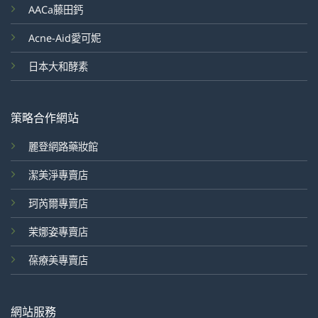
AACa藤田鈣
Acne-Aid愛可妮
日本大和酵素
策略合作網站
麗登網路藥妝館
潔美淨專賣店
珂芮爾專賣店
茉娜姿專賣店
葆療美專賣店
網站服務