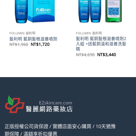
FOLLIMIN 髮利明
FOLLIMIN 髮利明
髮利明 藍銅髮根滋養噴劑2
髮利明 藍銅髮根滋養噴劑
入組 +送藍銅溫和滋養洗髮
原
目
NT$
1,960
NT$
1,720
始
前
精
價
價
原
目
NT$
4,690
NT$
3,440
格：
格：
始
前
NT$1,960。
NT$1,720。
價
價
格：
格：
NT$4,690。
NT$3,44
正版授權公司貨保證 / 實體店面安心購買 / 10天猶豫
期保障 / 滿額享折扣優惠