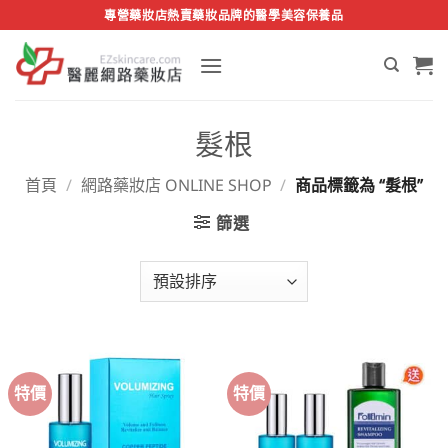
Skip
專營藥妝店熱賣藥妝品牌的醫學美容保養品
to
content
髮根
首頁
/
網路藥妝店 ONLINE SHOP
/
商品標籤為 “髮根”
篩選
特價
特價