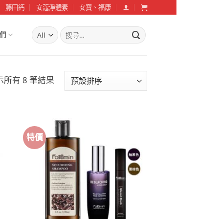
藤田鈣
安蔻淨體素
女寶、福康
搜
們
尋
關
鍵
字:
示所有 8 筆結果
特價