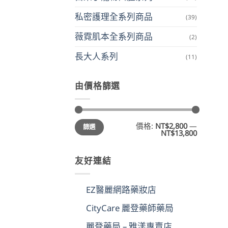
私密護理全系列商品
(39)
薇霓肌本全系列商品
(2)
長大人系列
(11)
由價格篩選
最
最
價格:
NT$2,800
—
篩選
低
高
NT$13,800
價
價
格
格
友好連結
EZ醫麗網路藥妝店
CityCare 麗登藥師藥局
麗登藥局 – 雅漾專賣店