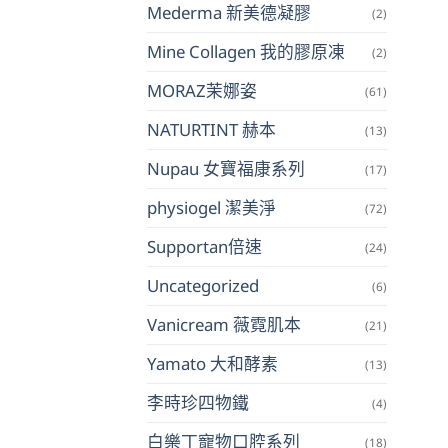
Mederma 新美德凝膠
(2)
Mine Collagen 我的膠原凍
(2)
MORAZ茉娜姿
(61)
NATURTINT 赫本
(13)
Nupau 女寶福康系列
(17)
physiogel 潔美淨
(72)
Supportan倍速
(24)
Uncategorized
(6)
Vanicream 薇霓肌本
(21)
Yamato 大和酵素
(13)
李時珍四物鐵
(4)
白樂丁寵物口腔系列
(18)