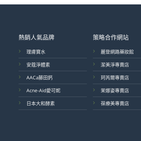
熱銷人氣品牌
策略合作網站
理膚寶水
麗登網路藥妝館
安蔻淨體素
潔美淨專賣店
AACa藤田鈣
珂芮爾專賣店
Acne-Aid愛可妮
茉娜姿專賣店
日本大和酵素
葆療美專賣店