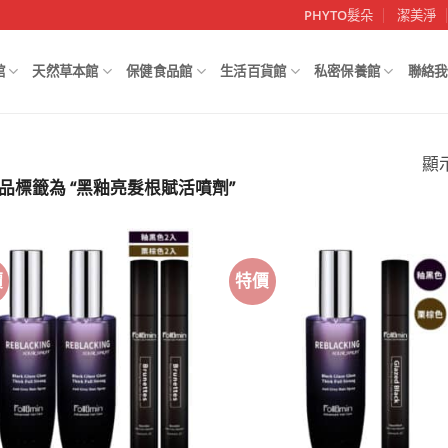
PHYTO髮朵
潔美淨
館
天然草本館
保健食品館
生活百貨館
私密保養館
聯絡我
顯
品標籤為 “黑釉亮髮根賦活噴劑”
價
特價