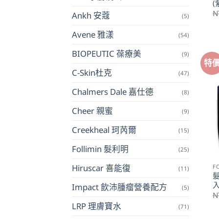
(
N
Ankh 安蔻
(5)
Avene 雅漾
(54)
BIOPEUTIC 葆療美
(9)
特
C-Skin杜克
(47)
Chalmers Dale 嘉仕德
(8)
Cheer 親蜜
(9)
Creekheal 珂芮爾
(15)
Follimin 髮利明
(25)
Hiruscar 喜能復
F
(11)
Impact 飲沛腫瘤營養配方
(5)
N
LRP 理膚寶水
(71)