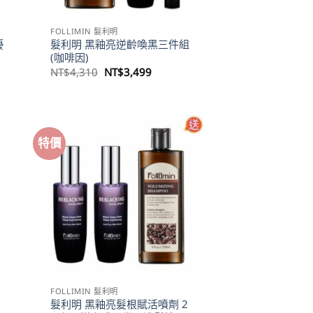
FOLLIMIN 髮利明
優
髮利明 黑釉亮逆齡喚黑三件組
(咖啡因)
原
目
NT$
4,310
NT$
3,499
始
前
價
價
格：
格：
112。
NT$4,310。
NT$3,499。
特價
FOLLIMIN 髮利明
髮利明 黑釉亮髮根賦活噴劑 2