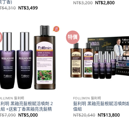
紫丁香)
原
目
NT$
3,200
NT$
2,800
始
前
原
目
T$
4,310
NT$
3,499
價
價
始
前
格：
格：
價
價
NT$3,200。
NT$2,
格：
格：
NT$4,310。
NT$3,499。
價
特價
OLLIMIN 髮利明
FOLLIMIN 髮利明
髮利明 黑釉亮髮根賦活噴劑 2
髮利明 黑釉亮髮根賦活噴劑
入組 +送紫丁香黑釉亮洗髮精
值組
原
目
原
目
T$
7,090
NT$
5,000
NT$
20,640
NT$
13,800
始
前
始
前
價
價
價
價
格：
格：
格：
格：