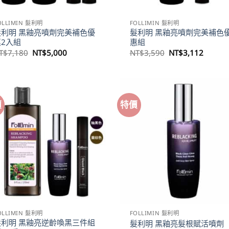
OLLIMIN 髮利明
FOLLIMIN 髮利明
髮利明 黑釉亮噴劑完美補色優
髮利明 黑釉亮噴劑完美補色
惠2入組
惠組
原
目
原
目
T$
7,180
NT$
5,000
NT$
3,590
NT$
3,112
始
前
始
前
價
價
價
價
格：
格：
格：
格：
NT$7,180。
NT$5,000。
NT$3,590。
NT$3,
價
特價
OLLIMIN 髮利明
FOLLIMIN 髮利明
髮利明 黑釉亮逆齡喚黑三件組
髮利明 黑釉亮髮根賦活噴劑