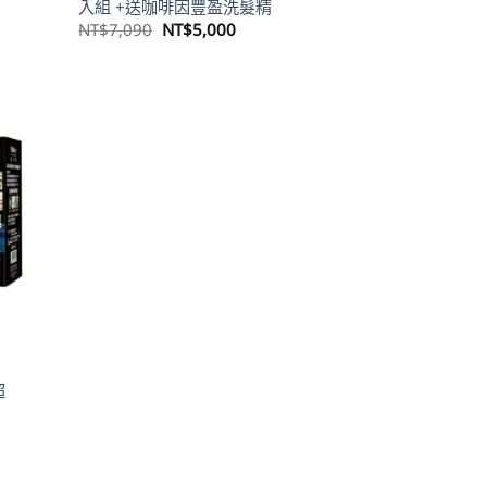
入組 +送咖啡因豐盈洗髮精
原
目
NT$
7,090
NT$
5,000
始
前
價
價
800。
格：
格：
NT$7,090。
NT$5,000。
超