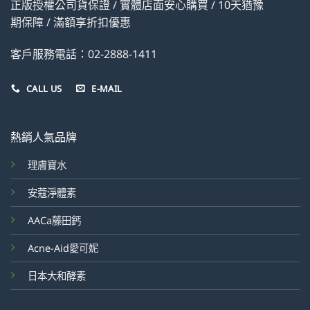
正版授權公司貨保證 / 實體店面安心購買 / 10天猶豫
期保障 / 滿額享折扣優惠
客戶服務電話：02-2888-1411
CALL US
E-MAIL
熱銷人氣品牌
理膚寶水
安蔻淨體素
AACa藤田鈣
Acne-Aid愛可妮
日本大和酵素