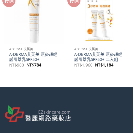
特價
特價
ADERMA 艾芙美
ADERMA 艾芙美
A-DERMA艾芙美 燕麥超輕
A-DERMA艾芙美 燕麥超輕
感隔離乳SPF50+
感隔離乳SPF50+ 二入組
原
目
原
目
NT$
980
NT$
784
NT$
1,960
NT$
1,184
始
前
始
前
價
價
價
價
格：
格：
格：
格：
NT$980。
NT$784。
NT$1,960。
NT$1,18