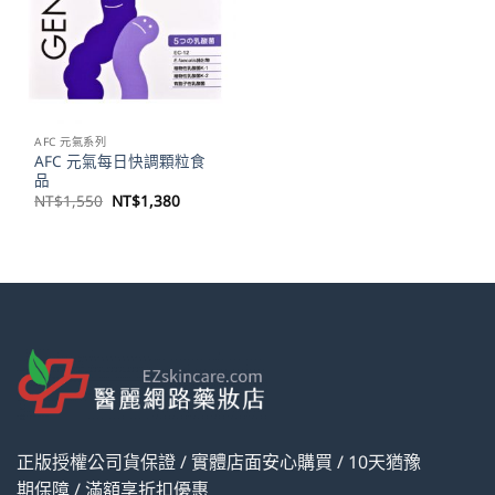
AFC 元氣系列
AFC 元氣每日快調顆粒食
品
原
目
NT$
1,550
NT$
1,380
始
前
價
價
格：
格：
NT$1,550。
NT$1,380。
正版授權公司貨保證 / 實體店面安心購買 / 10天猶豫
期保障 / 滿額享折扣優惠