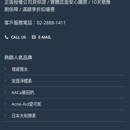
正版授權公司貨保證 / 實體店面安心購買 / 10天猶豫
期保障 / 滿額享折扣優惠
客戶服務電話：02-2888-1411
CALL US
E-MAIL
熱銷人氣品牌
理膚寶水
安蔻淨體素
AACa藤田鈣
Acne-Aid愛可妮
日本大和酵素