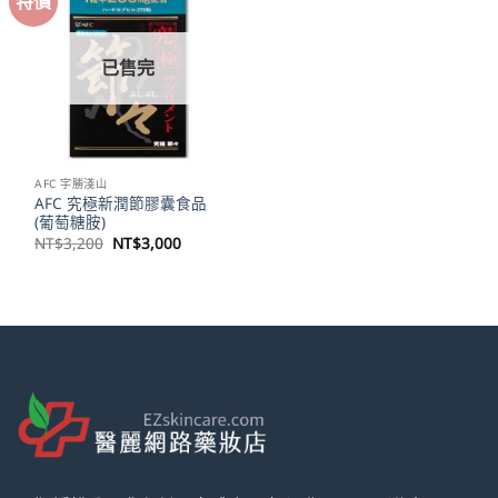
特價
已售完
AFC 宇勝淺山
AFC 究極新潤節膠囊食品
(葡萄糖胺)
原
目
NT$
3,200
NT$
3,000
始
前
價
價
格：
格：
NT$3,200。
NT$3,000。