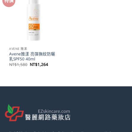
特價
AVENE 雅漾
Avene雅漾 亮彈撫紋防曬
乳SPF50 40ml
原
目
NT$
1,580
NT$
1,264
始
前
價
價
格：
格：
NT$1,580。
NT$1,264。