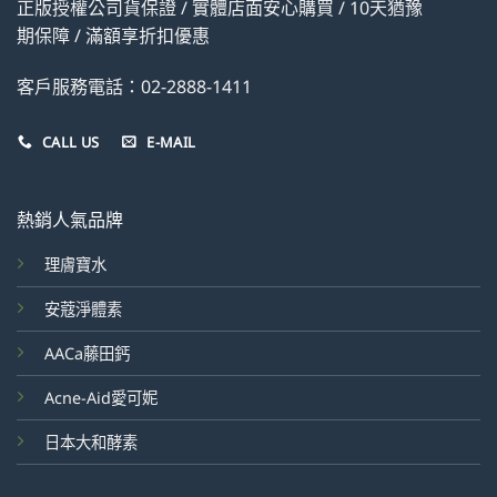
正版授權公司貨保證 / 實體店面安心購買 / 10天猶豫
期保障 / 滿額享折扣優惠
客戶服務電話：02-2888-1411
CALL US
E-MAIL
熱銷人氣品牌
理膚寶水
安蔻淨體素
AACa藤田鈣
Acne-Aid愛可妮
日本大和酵素