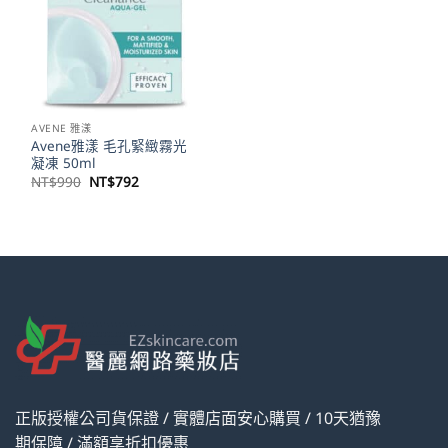
AVENE 雅漾
Avene雅漾 毛孔緊緻霧光
凝凍 50ml
原
目
NT$
990
NT$
792
始
前
價
價
格：
格：
NT$990。
NT$792。
正版授權公司貨保證 / 實體店面安心購買 / 10天猶豫
期保障 / 滿額享折扣優惠