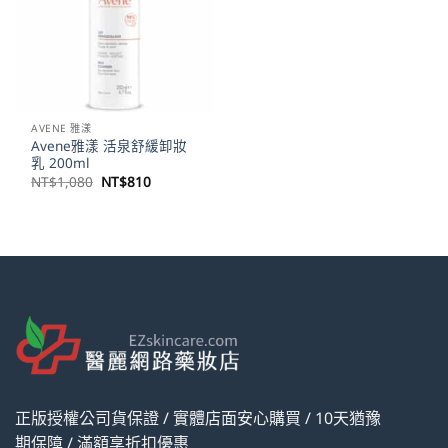
AVENE 雅漾
Avene雅漾 活泉舒緩卸妝
乳 200ml
原
目
NT$
1,080
NT$
810
始
前
價
價
格：
格：
NT$1,080。
NT$810。
正版授權公司貨保證 / 實體店面安心購買 / 10天猶豫
期保障 / 滿額享折扣優惠