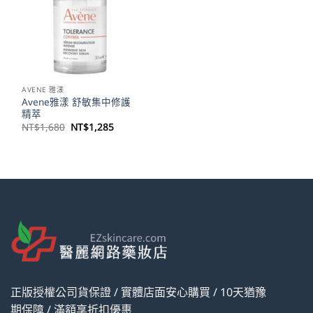
AVENE 雅漾
Avene雅漾 舒敏集中修護
精萃
原
目
NT$
1,680
NT$
1,285
始
前
價
價
格：
格：
NT$1,680。
NT$1,285。
正版授權公司貨保證 / 實體店面安心購買 / 10天猶豫
期保障 / 滿額享折扣優惠