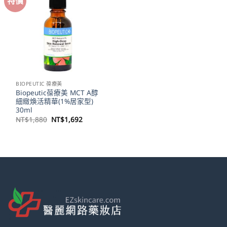
特價
BIOPEUTIC 葆療美
Biopeutic葆療美 MCT A醇
細緻煥活精華(1%居家型)
30ml
原
目
NT$
1,880
NT$
1,692
始
前
價
價
格：
格：
NT$1,880。
NT$1,692。