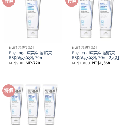
特價
特價
DMT保濕修護系列
DMT保濕修護系列
Physiogel潔美淨 層脂質
Physiogel潔美淨 層脂質
B5保濕水凝乳 70ml
B5保濕水凝乳 70ml 2入組
原
目
原
目
NT$
900
NT$
720
NT$
1,800
NT$
1,368
始
前
始
前
價
價
價
價
格：
格：
格：
格：
NT$900。
NT$720。
NT$1,800。
NT$1,36
特價