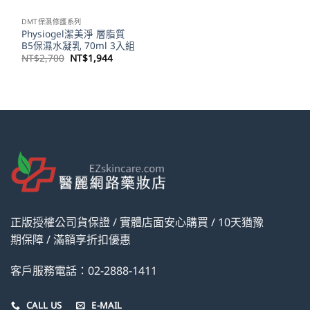
DMT保濕修護系列
Physiogel潔美淨 層脂質
B5保濕水凝乳 70ml 3入組
原
目
NT$
2,700
NT$
1,944
始
前
價
價
格：
格：
NT$2,700。
NT$1,944。
正版授權公司貨保證 / 實體店面安心購買 / 10天猶豫
期保障 / 滿額享折扣優惠
客戶服務電話：02-2888-1411
CALL US
E-MAIL