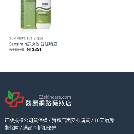
SUMMER'S EVE 舒摩兒
Sensimin舒逸敏 舒緩噴霧
原
目
NT$
390
NT$
351
始
前
價
價
格：
格：
NT$390。
NT$351。
正版授權公司貨保證 / 實體店面安心購買 / 10天猶豫
期保障 / 滿額享折扣優惠