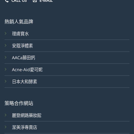
CALL US
E-MAIL
熱銷人氣品牌
理膚寶水
安蔻淨體素
AACa藤田鈣
Acne-Aid愛可妮
日本大和酵素
策略合作網站
麗登網路藥妝館
潔美淨專賣店