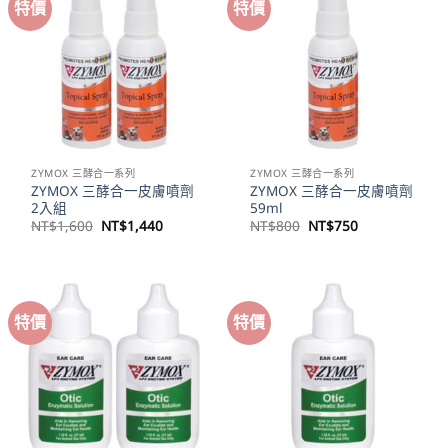
特價
特價
ZYMOX 三酵合一系列
ZYMOX 三酵合一系列
ZYMOX 三酵合一皮膚噴劑
ZYMOX 三酵合一皮膚噴劑
2入組
59ml
原
目
原
目
NT$
1,600
NT$
1,440
NT$
800
NT$
750
始
前
始
前
價
價
價
價
格：
格：
格：
格：
NT$1,600。
NT$1,440。
NT$800。
NT$750。
特價
特價