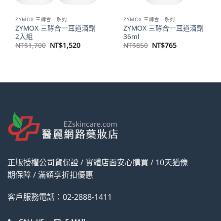
ZYMOX 三酵合一系列
ZYMOX 三酵合一系列
ZYMOX 三酵合一耳道滴劑
ZYMOX 三酵合一耳道滴劑
2入組
36ml
原
目
原
目
NT$
1,700
NT$
1,520
NT$
850
NT$
765
始
前
始
前
價
價
價
價
格：
格：
格：
格：
NT$1,700。
NT$1,520。
NT$850。
NT$765。
正版授權公司貨保證 / 實體店面安心購買 / 10天猶豫
期保障 / 滿額享折扣優惠
客戶服務電話：02-2888-1411