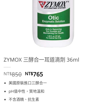
ZYMOX 三酵合一耳道滴劑 36ml
原
目
850
765
NT$
NT$
始
前
美國原裝進口三酵合一
價
價
格：
格：
pH值中性，質地溫和
NT$850。
NT$765。
不含酒精、抗生素