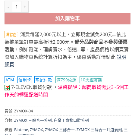
ZYMOX 三酵合一耳道滴劑 36ml 數量
加入購物車
消費每滿2,000元以上，立即現金減免200元...依此
滿額折
類推單筆訂單最高折抵2,000元。
部分品牌商品不參與優惠
活動，
例如雅漾、理膚寶水、倍速...等，產品價格以網頁實
際加入購物車系統計算折扣為主，優惠活動詳情點此
說明
網頁
ATM
信用卡
宅配付款
滿799免運
10天鑑賞期
7-ELEVEN取貨付款
，
溫馨提醒：超商取貨需要3~5個工
作天的轉運配送時間
貨號:
ZYMOX-04
分類:
ZYMOX 三酵合一系列
,
白樂丁寵物口腔系列
標籤:
Biotene
,
ZYMOX
,
ZYMOX 三酵合一
,
ZYMOX 三酵合一耳道滴劑
,
三