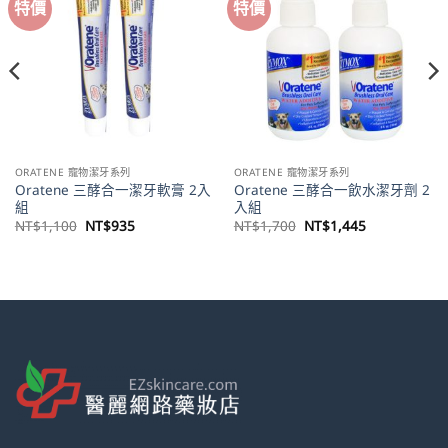
特價
特價
ORATENE 寵物潔牙系列
ORATENE 寵物潔牙系列
Oratene 三酵合一潔牙軟膏 2入
Oratene 三酵合一飲水潔牙劑 2
組
入組
原
目
原
目
NT$
1,100
NT$
935
NT$
1,700
NT$
1,445
始
前
始
前
價
價
價
價
格：
格：
格：
格：
NT$1,100。
NT$935。
NT$1,700。
NT$1,445。