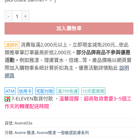
Avene雅漾 舒護活泉水 50ml 數量
加入購物車
消費每滿2,000元以上，立即現金減免200元...依此
滿額折
類推單筆訂單最高折抵2,000元。
部分品牌商品不參與優惠
活動，
例如雅漾、理膚寶水、倍速...等，產品價格以網頁實
際加入購物車系統計算折扣為主，優惠活動詳情點此
說明
網頁
ATM
信用卡
宅配付款
滿799免運
10天鑑賞期
7-ELEVEN取貨付款
，
溫馨提醒：超商取貨需要3~5個工
作天的轉運配送時間
貨號:
Avene03a
分類:
Avene 雅漾
,
Avene雅漾 一般敏感肌膚系列