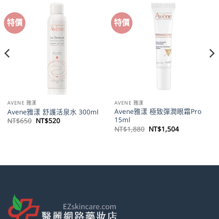
特價
特價
AVENE 雅漾
AVENE 雅漾
Avene雅漾 極致彈潤眼霜Pro
Avene雅漾 舒護活泉水 300ml
15ml
原
目
NT$
650
NT$
520
始
前
原
目
NT$
1,880
NT$
1,504
價
價
始
前
格：
格：
價
價
NT$650。
NT$520。
格：
格：
NT$1,880。
NT$1,504。