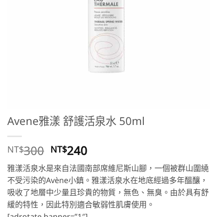
Avene雅漾 舒護活泉水 50ml
原
目
300
240
NT$
NT$
始
前
雅漾活泉水是來自法國南部席維尼斯山腳，一個被群山圍繞
價
價
不受污染的Avène小鎮。雅漾活泉水在地底經過多年醞釀，
格：
格：
吸收了地層中少量且珍貴的物質，無色、無臭。由於具有舒
NT$300。
NT$240。
緩的特性，因此特別適合敏弱性肌膚使用。
[adrotate banner=”1″]