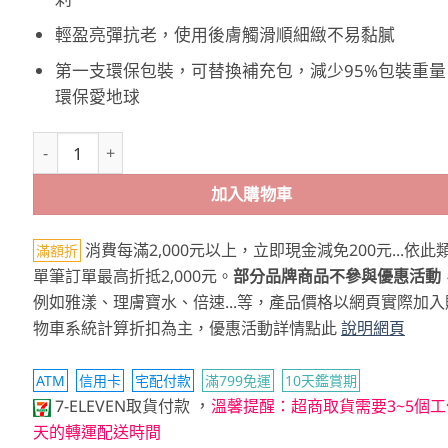
輕盈亮彈抗老，使用後膚觸滑順細緻不易黏膩
第一支環保包裝，可替換補充包，減少95%包裝重量
環保愛地球
Avene雅漾 B3彈力透亮精華霜 補充包 數量
加入購物車
消費每滿2,000元以上，立即現金減免200元...依此
滿額折
單筆訂單最高折抵2,000元。
部分品牌商品不參與優惠活動
例如雅漾、理膚寶水、倍速...等，產品價格以網頁實際加入
物車系統計算折扣為主，優惠活動詳情點此
說明網頁
ATM
信用卡
宅配付款
滿799免運
10天鑑賞期
，
7-ELEVEN取貨付款
溫馨提醒：超商取貨需要3~5個工
天的轉運配送時間