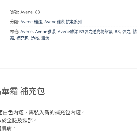
貨號:
Avene183
分類:
Avene 雅漾
,
Avene雅漾 抗老系列
標籤:
Avene
,
Avene雅漾
,
Avene雅漾 B3彈力透亮精華霜
,
B3
,
彈力
,
精
霜
,
補充包
,
透亮
,
雅漾
精華霜 補充包
面白色內罐，再裝入新的補充包內罐。
抹於全臉及頸部。
實肌膚。