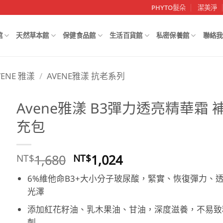
PHYTO髮朵
潔美淨
館
天然草本館
保健食品館
生活百貨館
私密保養館
聯絡我
VENE 雅漾
/
AVENE雅漾 抗老系列
Avene雅漾 B3彈力透亮精華霜 
充包
原
目
1,680
1,024
NT$
NT$
始
前
6%維他命B3+大小分子玻尿酸，緊實、恢復彈力、
價
價
光澤
格：
格：
NT$1,680。
NT$1,024。
添加紅花籽油、乳木果油、甘油，深度滋養，不易致
刺