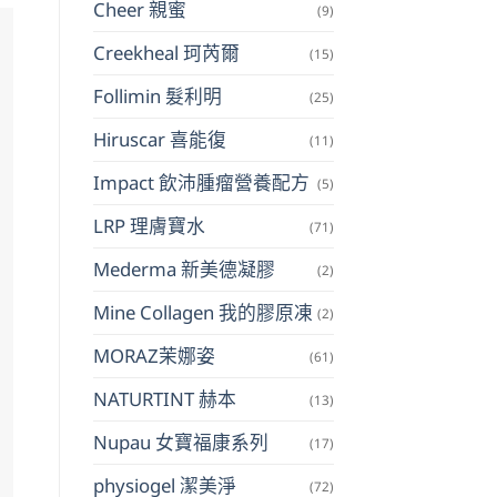
Cheer 親蜜
(9)
Creekheal 珂芮爾
(15)
Follimin 髮利明
(25)
Hiruscar 喜能復
(11)
Impact 飲沛腫瘤營養配方
(5)
LRP 理膚寶水
(71)
Mederma 新美德凝膠
(2)
Mine Collagen 我的膠原凍
(2)
MORAZ茉娜姿
(61)
NATURTINT 赫本
(13)
Nupau 女寶福康系列
(17)
physiogel 潔美淨
(72)