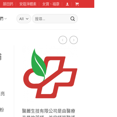
藤田鈣
安蔻淨體素
女寶、福康
搜
們
尋
關
鍵
字:
補
透亮
粉
醫麗生技有限公司是由醫療