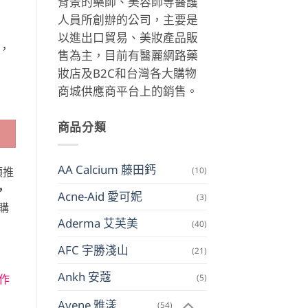
背景的藥師、美容師等醫護
人員所創辦的公司，主要是
以進出口貿易、美妝產品販
，
售為主，目前有醫麗網路藥
妝店及B2C和台灣各大購物
商城供應商平台上的銷售。
商品分類
AA Calcium 藤田鈣
(10)
類推
，
Acne-Aid 愛可妮
(3)
購
Aderma 艾芙美
(40)
AFC 宇勝淺山
(21)
Ankh 安蔻
(5)
作
Avene 雅漾
(54)