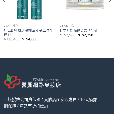
C-SKIN杜克
C-SKIN杜克
杜克E 極緻活膚精華液第二件半
杜克E 活顏修護霜 30ml
價組
原
目
NT$
2,500
NT$
2,250
始
前
原
目
NT$
6,400
NT$
4,800
價
價
始
前
格：
格：
價
價
NT$2,500。
NT$2,250。
格：
格：
。
NT$6,400。
NT$4,800。
正版授權公司貨保證 / 實體店面安心購買 / 10天猶豫
期保障 / 滿額享折扣優惠