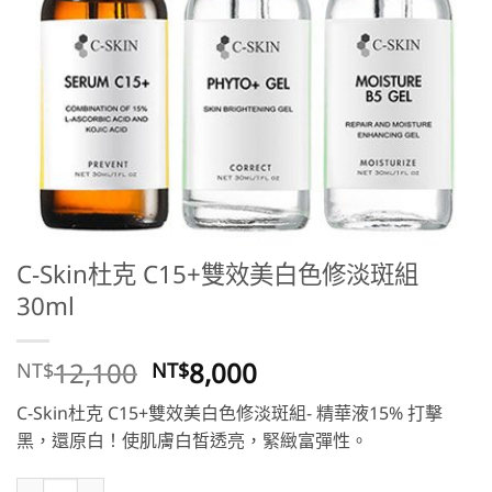
C-Skin杜克 C15+雙效美白色修淡斑組
30ml
原
目
12,100
8,000
NT$
NT$
始
前
C-Skin杜克 C15+雙效美白色修淡斑組- 精華液15% 打擊
價
價
黑，還原白！使肌膚白皙透亮，緊緻富彈性。
格：
格：
NT$12,100。
NT$8,000。
C-Skin杜克 C15+雙效美白色修淡斑組 30ml 數量