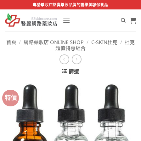
Skip
專營藥妝店熱賣藥妝品牌的醫學美容保養品
to
content
首頁
/
網路藥妝店 ONLINE SHOP
/
C-SKIN杜克
/
杜克
超值特惠組合
篩選
特價