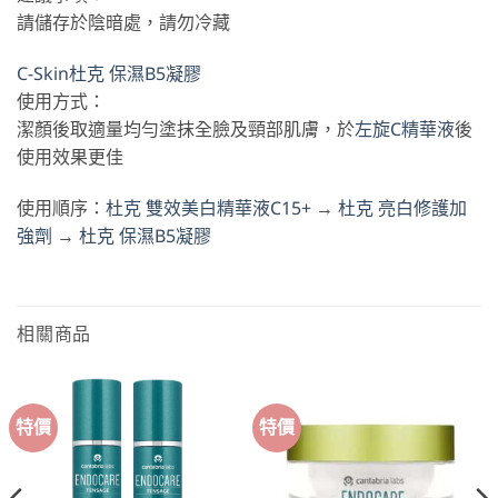
請儲存於陰暗處，請勿冷藏
C-Skin杜克 保濕B5凝膠
使用方式：
潔顏後取適量均勻塗抹全臉及頸部肌膚，於
左旋C精華液
後
使用效果更佳
使用順序：
杜克 雙效美白精華液C15+
→
杜克 亮白修護加
強劑
→
杜克 保濕B5凝膠
相關商品
特價
特價