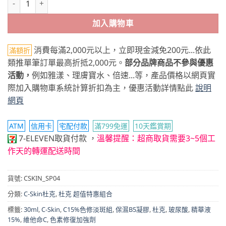
加入購物車
消費每滿2,000元以上，立即現金減免200元...依此
滿額折
類推單筆訂單最高折抵2,000元。
部分品牌商品不參與優惠
活動，
例如雅漾、理膚寶水、倍速...等，產品價格以網頁實
際加入購物車系統計算折扣為主，優惠活動詳情點此
說明
網頁
ATM
信用卡
宅配付款
滿799免運
10天鑑賞期
7-ELEVEN取貨付款
，
溫馨提醒：超商取貨需要3~5個工
作天的轉運配送時間
貨號:
CSKIN_SP04
分類:
C-Skin杜克
,
杜克 超值特惠組合
標籤:
30ml
,
C-Skin
,
C15%色修淡斑組
,
保濕B5凝膠
,
杜克
,
玻尿酸
,
精華液
15%
,
維他命C
,
色素修復加強劑