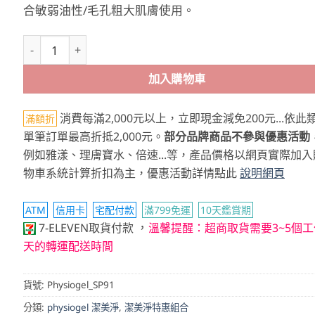
合敏弱油性/毛孔粗大肌膚使用。
Physiogel潔美淨 CICA毛孔隱形防曬乳SPF50 買一送一 數量
加入購物車
消費每滿2,000元以上，立即現金減免200元...依此
滿額折
單筆訂單最高折抵2,000元。
部分品牌商品不參與優惠活動
例如雅漾、理膚寶水、倍速...等，產品價格以網頁實際加入
物車系統計算折扣為主，優惠活動詳情點此
說明網頁
ATM
信用卡
宅配付款
滿799免運
10天鑑賞期
，
7-ELEVEN取貨付款
溫馨提醒：超商取貨需要3~5個工
天的轉運配送時間
貨號:
Physiogel_SP91
分類:
physiogel 潔美淨
,
潔美淨特惠組合