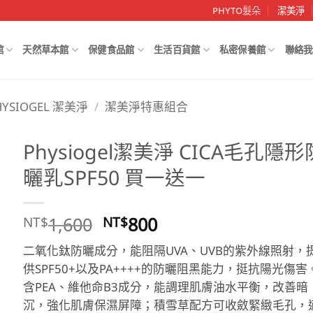
PHYTO髮朵
潔美淨
館
天然草本館
保健食品館
生活百貨館
私密保養館
聯絡我
HYSIOGEL 潔美淨
/
潔美淨特惠組合
Physiogel潔美淨 CICA毛孔隱形
曬乳SPF50 買一送一
原
目
1,600
800
NT$
NT$
始
前
二氧化鈦防曬成分，能阻隔UVA、UVB的紫外線照射，
價
價
供SPF50+以及PA++++的防曬阻黑能力，挺抗陽光傷害
格：
格：
含PEA、維他命B3成分，能調理肌膚油水平衡，改善暗
NT$1,600。
NT$800。
沉，強化肌膚保濕屏障；積雪草配方可收斂緊緻毛孔，