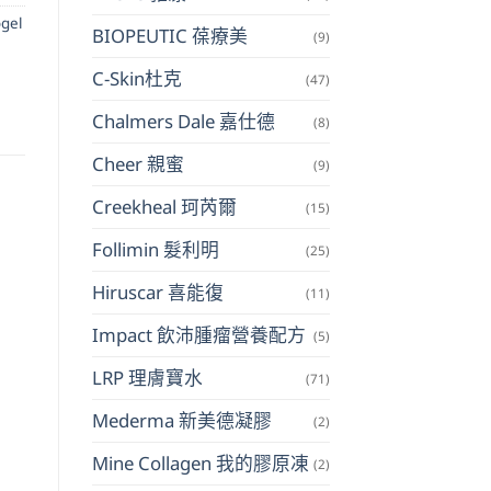
ogel
BIOPEUTIC 葆療美
(9)
C-Skin杜克
(47)
Chalmers Dale 嘉仕德
(8)
Cheer 親蜜
(9)
Creekheal 珂芮爾
(15)
Follimin 髮利明
(25)
Hiruscar 喜能復
(11)
Impact 飲沛腫瘤營養配方
(5)
LRP 理膚寶水
(71)
Mederma 新美德凝膠
(2)
Mine Collagen 我的膠原凍
(2)