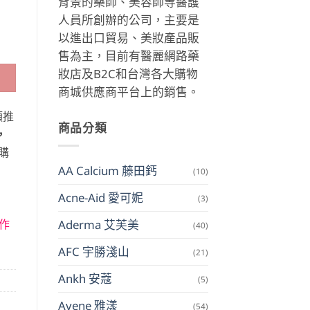
背景的藥師、美容師等醫護
人員所創辦的公司，主要是
以進出口貿易、美妝產品販
售為主，目前有醫麗網路藥
妝店及B2C和台灣各大購物
商城供應商平台上的銷售。
類推
商品分類
，
購
AA Calcium 藤田鈣
(10)
Acne-Aid 愛可妮
(3)
作
Aderma 艾芙美
(40)
AFC 宇勝淺山
(21)
Ankh 安蔻
(5)
Avene 雅漾
(54)