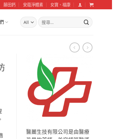
藤田鈣
安蔻淨體素
女寶、福康
搜
們
尋
關
鍵
字:
防
提
。
醫麗生技有限公司是由醫療
適