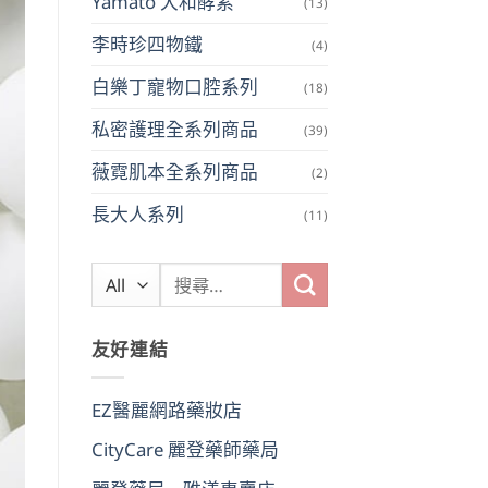
Yamato 大和酵素
(13)
李時珍四物鐵
(4)
白樂丁寵物口腔系列
(18)
私密護理全系列商品
(39)
薇霓肌本全系列商品
(2)
長大人系列
(11)
搜
尋
關
友好連結
鍵
字:
EZ醫麗網路藥妝店
CityCare 麗登藥師藥局