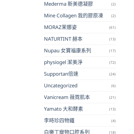
Mederma 新美德凝膠
(2)
Mine Collagen 我的膠原凍
(2)
MORAZ茉娜姿
(61)
NATURTINT 赫本
(13)
Nupau 女寶福康系列
(17)
physiogel 潔美淨
(72)
Supportan倍速
(24)
Uncategorized
(6)
Vanicream 薇霓肌本
(21)
Yamato 大和酵素
(13)
李時珍四物鐵
(4)
白樂丁寵物口腔系列
(18)