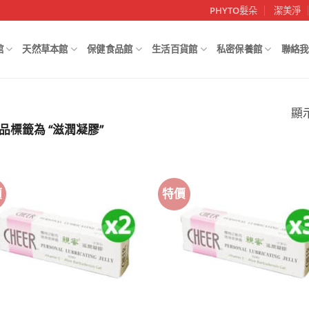
PHYTO髮朵
潔美淨
館
天然草本館
保健食品館
生活百貨館
私密保養館
聯絡我
顯
品標籤為 “滋潤凝膠”
價
特價