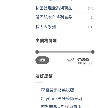
私密護理全系列商品
(39)
薇霓肌本全系列商品
(2)
長大人系列
(11)
由價格篩選
最
最
價格:
NT$540
—
篩選
低
高
NT$1,530
價
價
格
格
友好連結
EZ醫麗網路藥妝店
CityCare 麗登藥師藥局
麗登藥局 – 雅漾專賣店