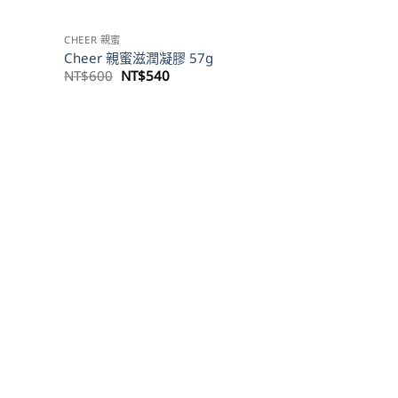
CHEER 親蜜
Cheer 親蜜滋潤凝膠 57g
原
目
NT$
600
NT$
540
始
前
價
價
格：
格：
530。
NT$600。
NT$540。