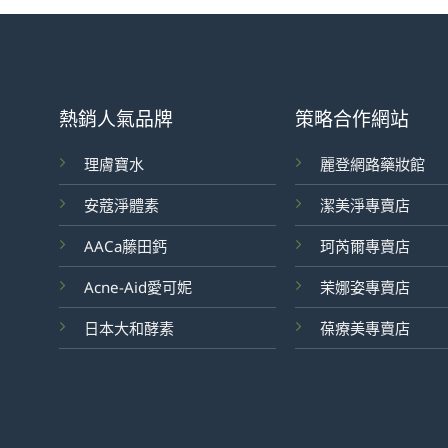
熱銷人氣品牌
策略合作網站
理膚寶水
麗登網路藥妝館
安蔻淨體素
潔美淨專賣店
AACa藤田鈣
珂芮爾專賣店
Acne-Aid愛可妮
茉娜姿專賣店
日本大和酵素
葆療美專賣店