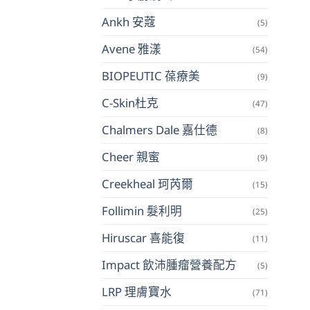
Ankh 安蔻
(5)
Avene 雅漾
(54)
BIOPEUTIC 葆療美
(9)
C-Skin杜克
(47)
Chalmers Dale 嘉仕德
(8)
Cheer 親蜜
(9)
Creekheal 珂芮爾
(15)
Follimin 髮利明
(25)
Hiruscar 喜能復
(11)
Impact 飲沛腫瘤營養配方
(5)
LRP 理膚寶水
(71)