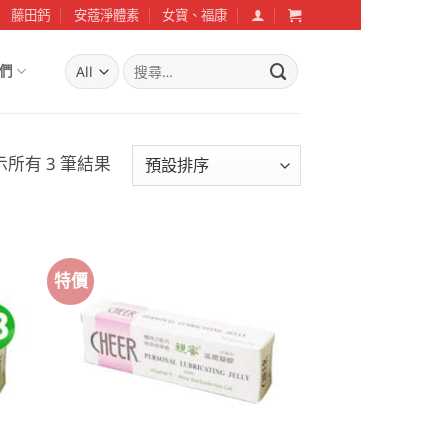
藤田鈣
安蔻淨體素
女寶、福康
搜
們
尋
關
鍵
字:
示所有 3 筆結果
特價