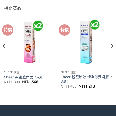
相關商品
特價
特價
CHEER 親蜜
CHEER 親蜜
Cheer 親蜜增效-情趣滋潤凝膠 2
Cheer 親蜜威而柔 2入組
入組
原
目
NT$
1,800
NT$
1,566
始
前
原
目
NT$
1,400
NT$
1,218
價
價
始
前
格：
格：
價
價
。
NT$1,800。
NT$1,566。
格：
格：
NT$1,400。
NT$1,218。