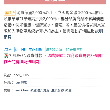
消費每滿2,000元以上，立即現金減免200元...依此
滿額折
類推單筆訂單最高折抵2,000元。
部分品牌商品不參與優惠
活動，
例如雅漾、理膚寶水、倍速...等，產品價格以網頁實
際加入購物車系統計算折扣為主，優惠活動詳情點此
說明
網頁
ATM
信用卡
宅配付款
滿799免運
10天鑑賞期
7-ELEVEN取貨付款
，
溫馨提醒：超商取貨需要3~5個工
作天的轉運配送時間
貨號:
Cheer_SP05
分類:
Cheer 親蜜
標籤:
Cheer
,
Cheer 親蜜滋潤凝膠
,
滋潤凝膠
,
親蜜