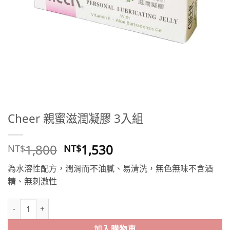
Cheer 親蜜滋潤凝膠 3入組
原
目
1,800
1,530
NT$
NT$
始
前
為水溶性配方，潤滑而不油膩、易清洗，無色無味不含酒
價
價
精、無刺激性
格：
格：
NT$1,800。
NT$1,530。
Cheer 親蜜滋潤凝膠 3入組 數量
加入購物車