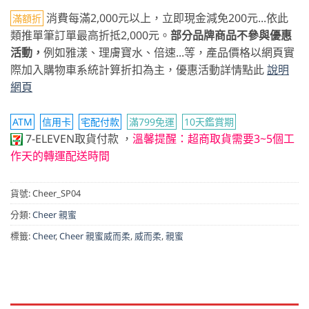
消費每滿2,000元以上，立即現金減免200元...依此
滿額折
類推單筆訂單最高折抵2,000元。
部分品牌商品不參與優惠
活動，
例如雅漾、理膚寶水、倍速...等，產品價格以網頁實
際加入購物車系統計算折扣為主，優惠活動詳情點此
說明
網頁
ATM
信用卡
宅配付款
滿799免運
10天鑑賞期
7-ELEVEN取貨付款
，
溫馨提醒：超商取貨需要3~5個工
作天的轉運配送時間
貨號:
Cheer_SP04
分類:
Cheer 親蜜
標籤:
Cheer
,
Cheer 親蜜威而柔
,
威而柔
,
親蜜