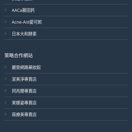
AACa藤田鈣
Acne-Aid愛可妮
日本大和酵素
策略合作網站
麗登網路藥妝館
潔美淨專賣店
珂芮爾專賣店
茉娜姿專賣店
葆療美專賣店