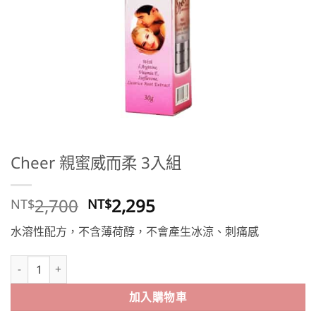
Cheer 親蜜威而柔 3入組
原
目
2,700
2,295
NT$
NT$
始
前
水溶性配方，不含薄荷醇，不會產生冰涼、刺痛感
價
價
格：
格：
Cheer 親蜜威而柔 3入組 數量
NT$2,700。
NT$2,295。
加入購物車