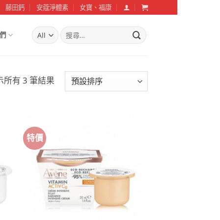
藤田鈣
安蔻淨體素
女寶、福康
搜
們
尋
關
鍵
字:
示所有 3 筆結果
特價