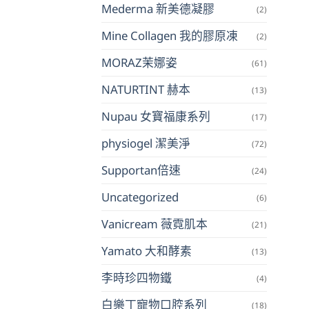
Mederma 新美德凝膠
(2)
Mine Collagen 我的膠原凍
(2)
MORAZ茉娜姿
(61)
NATURTINT 赫本
(13)
Nupau 女寶福康系列
(17)
physiogel 潔美淨
(72)
Supportan倍速
(24)
Uncategorized
(6)
Vanicream 薇霓肌本
(21)
Yamato 大和酵素
(13)
李時珍四物鐵
(4)
白樂丁寵物口腔系列
(18)