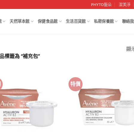
PHYTO髮朵
潔美淨
館
天然草本館
保健食品館
生活百貨館
私密保養館
聯絡我
顯
品標籤為 “補充包”
價
特價