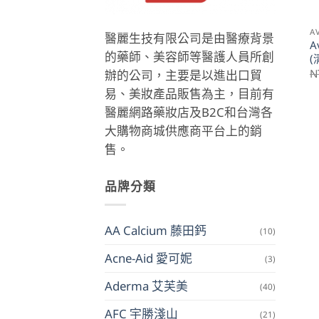
A
醫麗生技有限公司是由醫療背景
A
的藥師、美容師等醫護人員所創
(
N
辦的公司，主要是以進出口貿
易、美妝產品販售為主，目前有
醫麗網路藥妝店及B2C和台灣各
大購物商城供應商平台上的銷
售。
品牌分類
AA Calcium 藤田鈣
(10)
Acne-Aid 愛可妮
(3)
Aderma 艾芙美
(40)
AFC 宇勝淺山
(21)