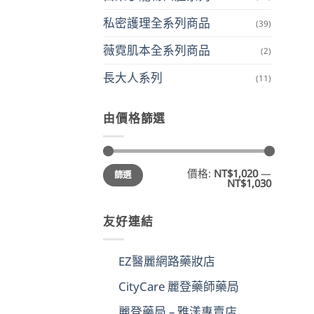
私密護理全系列商品
(39)
薇霓肌本全系列商品
(2)
長大人系列
(11)
由價格篩選
最
最
價格:
NT$1,020
—
篩選
低
高
NT$1,030
價
價
格
格
友好連結
EZ醫麗網路藥妝店
CityCare 麗登藥師藥局
麗登藥局 – 雅漾專賣店