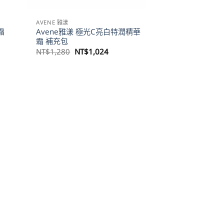
AVENE 雅漾
霜
Avene雅漾 極光C亮白特潤精華
霜 補充包
原
目
NT$
1,280
NT$
1,024
始
前
價
價
格：
格：
024。
NT$1,280。
NT$1,024。