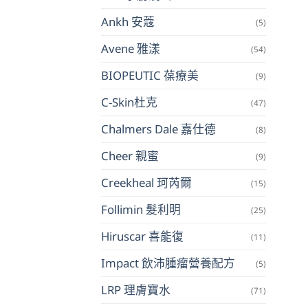
Ankh 安蔻
(5)
Avene 雅漾
(54)
BIOPEUTIC 葆療美
(9)
C-Skin杜克
(47)
Chalmers Dale 嘉仕德
(8)
Cheer 親蜜
(9)
Creekheal 珂芮爾
(15)
Follimin 髮利明
(25)
Hiruscar 喜能復
(11)
Impact 飲沛腫瘤營養配方
(5)
LRP 理膚寶水
(71)