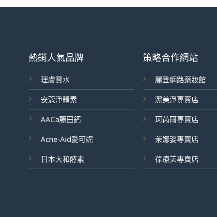
熱銷人氣品牌
策略合作網站
理膚寶水
麗登網路藥妝館
安蔻淨體素
潔美淨專賣店
AACa藤田鈣
珂芮爾專賣店
Acne-Aid愛可妮
茉娜姿專賣店
日本大和酵素
葆療美專賣店