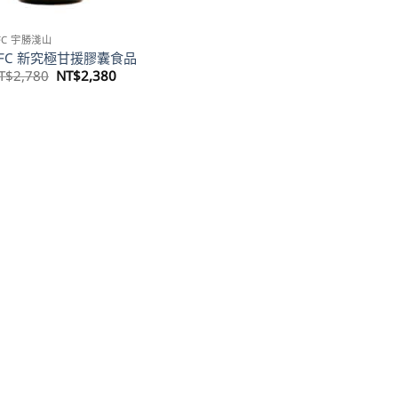
FC 宇勝淺山
FC 新究極甘援膠囊食品
原
目
T$
2,780
NT$
2,380
始
前
價
價
格：
格：
NT$2,780。
NT$2,380。