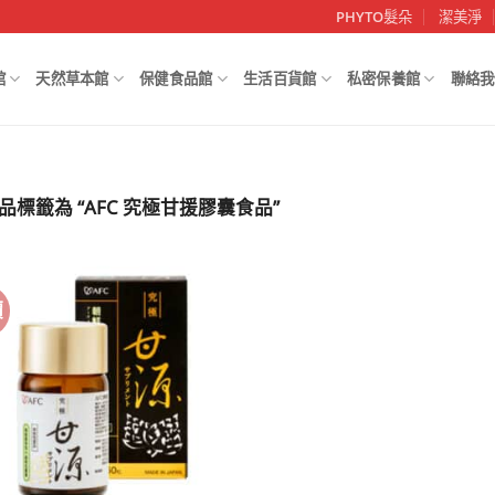
PHYTO髮朵
潔美淨
館
天然草本館
保健食品館
生活百貨館
私密保養館
聯絡我
品標籤為 “AFC 究極甘援膠囊食品”
價