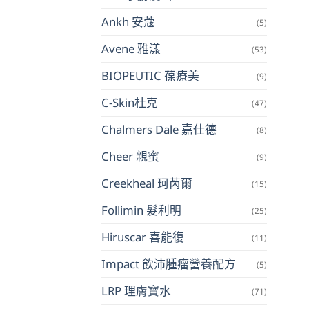
Ankh 安蔻
(5)
Avene 雅漾
(53)
BIOPEUTIC 葆療美
(9)
C-Skin杜克
(47)
Chalmers Dale 嘉仕德
(8)
Cheer 親蜜
(9)
Creekheal 珂芮爾
(15)
Follimin 髮利明
(25)
Hiruscar 喜能復
(11)
Impact 飲沛腫瘤營養配方
(5)
LRP 理膚寶水
(71)