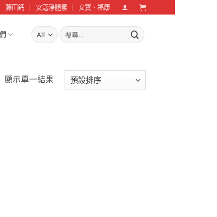
藤田鈣
安蔻淨體素
女寶、福康
搜
們
尋
關
鍵
字:
顯示單一結果