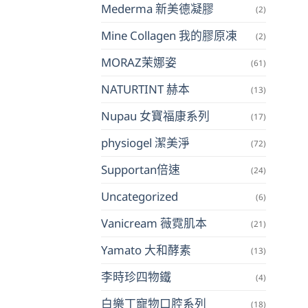
Mederma 新美德凝膠
(2)
Mine Collagen 我的膠原凍
(2)
MORAZ茉娜姿
(61)
NATURTINT 赫本
(13)
Nupau 女寶福康系列
(17)
physiogel 潔美淨
(72)
Supportan倍速
(24)
Uncategorized
(6)
Vanicream 薇霓肌本
(21)
Yamato 大和酵素
(13)
李時珍四物鐵
(4)
白樂丁寵物口腔系列
(18)