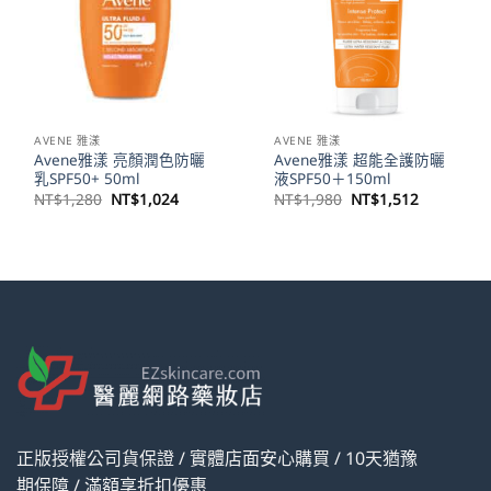
AVENE 雅漾
AVENE 雅漾
Avene雅漾 亮顏潤色防曬
Avene雅漾 超能全護防曬
乳SPF50+ 50ml
液SPF50＋150ml
原
目
原
目
NT$
1,280
NT$
1,024
NT$
1,980
NT$
1,512
始
前
始
前
價
價
價
價
格：
格：
格：
格：
NT$1,280。
NT$1,024。
NT$1,980。
NT$1,51
正版授權公司貨保證 / 實體店面安心購買 / 10天猶豫
期保障 / 滿額享折扣優惠