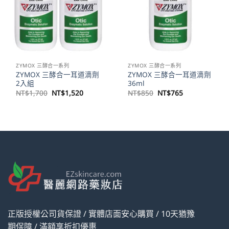
ZYMOX 三酵合一系列
ZYMOX 三酵合一系列
ZYMOX 三酵合一耳道滴劑
ZYMOX 三酵合一耳道滴劑
2入組
36ml
原
目
原
目
NT$
1,700
NT$
1,520
NT$
850
NT$
765
始
前
始
前
價
價
價
價
格：
格：
格：
格：
NT$1,700。
NT$1,520。
NT$850。
NT$765。
正版授權公司貨保證 / 實體店面安心購買 / 10天猶豫
期保障 / 滿額享折扣優惠