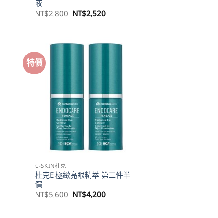
液
原
目
NT$
2,800
NT$
2,520
始
前
價
價
格：
格：
700。
NT$2,800。
NT$2,520。
特價
C-SKIN杜克
杜克E 極緻亮眼精萃 第二件半
價
原
目
NT$
5,600
NT$
4,200
始
前
價
價
520。
格：
格：