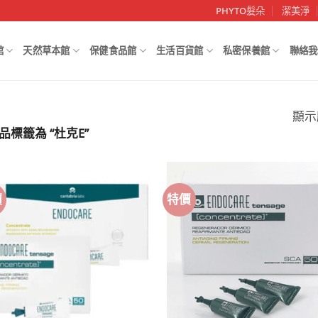
PHYTO髮朵
潔美淨
館
天然草本館
保健食品館
生活百貨館
私密保養館
聯絡我
顯示
品標籤為 “杜克E”
價
特價