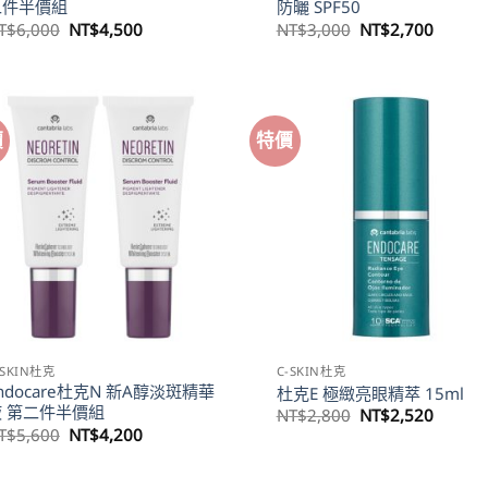
二件半價組
防曬 SPF50
原
目
原
目
T$
6,000
NT$
4,500
NT$
3,000
NT$
2,700
始
前
始
前
價
價
價
價
格：
格：
格：
格：
NT$6,000。
NT$4,500。
NT$3,000。
NT$2,
價
特價
-SKIN杜克
C-SKIN杜克
ndocare杜克N 新A醇淡斑精華
杜克E 極緻亮眼精萃 15ml
液 第二件半價組
原
目
NT$
2,800
NT$
2,520
始
前
原
目
T$
5,600
NT$
4,200
價
價
始
前
格：
格：
價
價
NT$2,800。
NT$2,
格：
格：