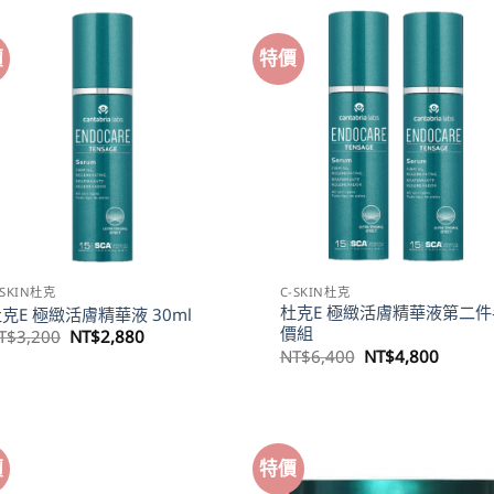
NT$5,600。
NT$4,200。
價
特價
-SKIN杜克
C-SKIN杜克
杜克E 極緻活膚精華液第二件
克E 極緻活膚精華液 30ml
價組
原
目
T$
3,200
NT$
2,880
始
前
原
目
NT$
6,400
NT$
4,800
價
價
始
前
格：
格：
價
價
NT$3,200。
NT$2,880。
格：
格：
NT$6,400。
NT$4,
價
特價