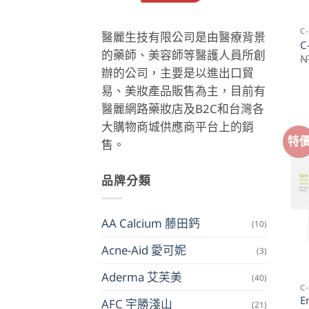
C
醫麗生技有限公司是由醫療背景
C
的藥師、美容師等醫護人員所創
N
辦的公司，主要是以進出口貿
易、美妝產品販售為主，目前有
醫麗網路藥妝店及B2C和台灣各
大購物商城供應商平台上的銷
特
售。
品牌分類
AA Calcium 藤田鈣
(10)
Acne-Aid 愛可妮
(3)
Aderma 艾芙美
(40)
C
E
AFC 宇勝淺山
(21)