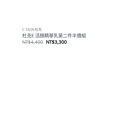
C-SKIN杜克
杜克E 活顏精華乳第二件半價組
原
目
NT$
4,400
NT$
3,300
始
前
價
價
格：
格：
980。
NT$4,400。
NT$3,300。