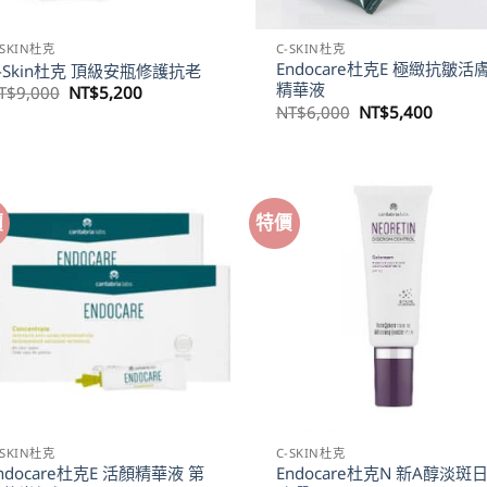
-SKIN杜克
C-SKIN杜克
Endocare杜克E 極緻抗皺活
-Skin杜克 頂級安瓶修護抗老
精華液
原
目
T$
9,000
NT$
5,200
始
前
原
目
NT$
6,000
NT$
5,400
價
價
始
前
格：
格：
價
價
NT$9,000。
NT$5,200。
格：
格：
NT$6,000。
NT$5,
價
特價
-SKIN杜克
C-SKIN杜克
ndocare杜克E 活顏精華液 第
Endocare杜克N 新A醇淡斑