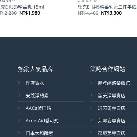
-SKIN杜克
C-SKIN杜克
克E 眼唇精華乳 15ml
杜克E 眼唇精華乳第二件半價
原
目
原
目
T$
2,200
NT$
1,980
NT$
4,400
NT$
3,300
始
前
始
前
價
價
價
價
格：
格：
格：
格：
NT$2,200。
NT$1,980。
NT$4,400。
NT$3,
熱銷人氣品牌
策略合作網站
理膚寶水
麗登網路藥妝館
安蔻淨體素
潔美淨專賣店
AACa藤田鈣
珂芮爾專賣店
Acne-Aid愛可妮
茉娜姿專賣店
日本大和酵素
葆療美專賣店