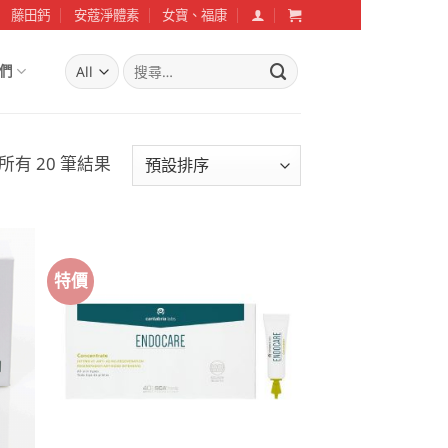
藤田鈣
安蔻淨體素
女寶、福康
搜
們
尋
關
鍵
字:
所有 20 筆結果
特價