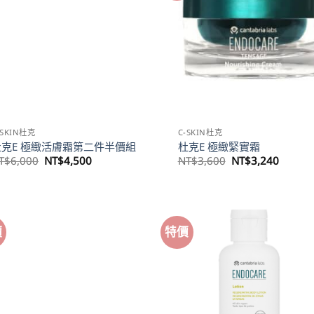
-SKIN杜克
C-SKIN杜克
杜克E 極緻活膚霜第二件半價組
杜克E 極緻緊實霜
原
目
原
目
T$
6,000
NT$
4,500
NT$
3,600
NT$
3,240
始
前
始
前
價
價
價
價
格：
格：
格：
格：
NT$6,000。
NT$4,500。
NT$3,600。
NT$3,
價
特價