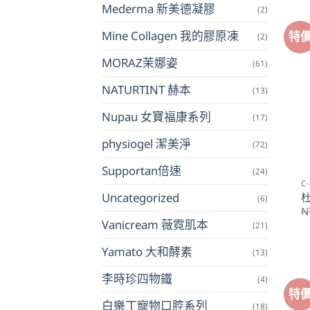
Mederma 新美德凝膠
(2)
Mine Collagen 我的膠原凍
特
(2)
MORAZ茉娜姿
(61)
NATURTINT 赫本
(13)
Nupau 女寶福康系列
(17)
physiogel 潔美淨
(72)
Supportan倍速
(24)
C
Uncategorized
杜
(6)
N
Vanicream 薇霓肌本
(21)
Yamato 大和酵素
(13)
李時珍四物鐵
(4)
特
白樂丁寵物口腔系列
(18)