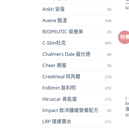
N
Ankh 安蔻
(5)
Avene 雅漾
(54)
BIOPEUTIC 葆療美
(9)
特
C-Skin杜克
(47)
Chalmers Dale 嘉仕德
(8)
Cheer 親蜜
(9)
Creekheal 珂芮爾
(15)
Follimin 髮利明
(25)
Hiruscar 喜能復
C
(11)
E
Impact 飲沛腫瘤營養配方
(5)
N
LRP 理膚寶水
(71)