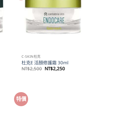
C-SKIN杜克
杜克E 活顏修護霜 30ml
原
目
NT$
2,500
NT$
2,250
始
前
價
價
格：
格：
240。
NT$2,500。
NT$2,250。
特價