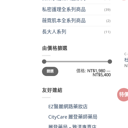
私密護理全系列商品
(39)
薇霓肌本全系列商品
(2)
長大人系列
(11)
由價格篩選
C
N
最
最
價格:
NT$1,980
—
篩選
低
高
NT$5,400
價
價
格
格
友好連結
特
EZ醫麗網路藥妝店
CityCare 麗登藥師藥局
麗登藥局 – 雅漾專賣店