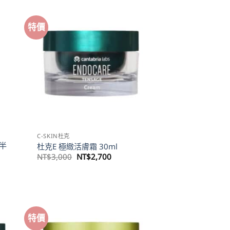
NT$5,600。
NT$4,200。
特價
C-SKIN杜克
半
杜克E 極緻活膚霜 30ml
原
目
NT$
3,000
NT$
2,700
始
前
價
價
格：
格：
NT$3,000。
NT$2,700。
800。
特價