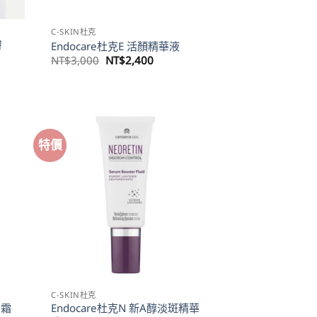
C-SKIN杜克
膚
Endocare杜克E 活顏精華液
原
目
NT$
3,000
NT$
2,400
始
前
價
價
格：
格：
NT$3,000。
NT$2,400。
400。
特價
C-SKIN杜克
日霜
Endocare杜克N 新A醇淡斑精華