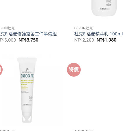
-SKIN杜克
C-SKIN杜克
杜克E 活顏修護霜第二件半價組
杜克E 活顏精華乳 100ml
原
目
原
目
T$
5,000
NT$
3,750
NT$
2,200
NT$
1,980
始
前
始
前
價
價
價
價
格：
格：
格：
格：
NT$5,000。
NT$3,750。
NT$2,200。
NT$1,
價
特價