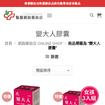
Skip
專營藥妝店熱賣藥妝品牌的醫學美容保養品
to
content
變大人膠囊
首頁
/
網路藥妝店 ONLINE SHOP
/
商品標籤為 “變大人
膠囊”
篩選
特價
特價