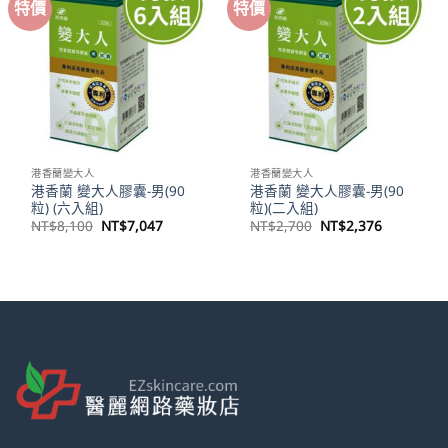
特價
特價
港香蘭變大人
港香蘭變大人
港香蘭 變大人膠囊-男(90
港香蘭 變大人膠囊-男(90
粒) (六入組)
粒)(二入組)
原
目
原
目
NT$
8,100
NT$
7,047
NT$
2,700
NT$
2,376
始
前
始
前
價
價
價
價
格：
格：
格：
格：
NT$8,100。
NT$7,047。
NT$2,700。
NT$2,37