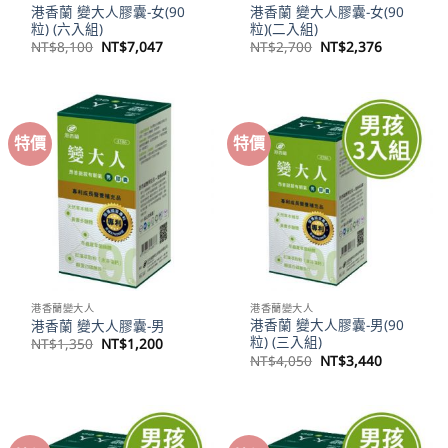
港香蘭 變大人膠囊-女(90
港香蘭 變大人膠囊-女(90
粒) (六入組)
粒)(二入組)
原
目
原
目
NT$
8,100
NT$
7,047
NT$
2,700
NT$
2,376
始
前
始
前
價
價
價
價
格：
格：
格：
格：
NT$8,100。
NT$7,047。
NT$2,700。
NT$2,37
特價
特價
港香蘭變大人
港香蘭變大人
港香蘭 變大人膠囊-男(90
港香蘭 變大人膠囊-男
粒) (三入組)
原
目
NT$
1,350
NT$
1,200
始
前
原
目
NT$
4,050
NT$
3,440
價
價
始
前
格：
格：
價
價
NT$1,350。
NT$1,200。
格：
格：
NT$4,050。
NT$3,44