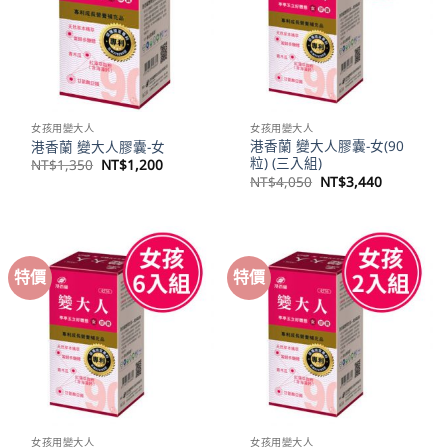
女孩用變大人
女孩用變大人
港香蘭 變大人膠囊-女(90
港香蘭 變大人膠囊-女
粒) (三入組)
原
目
NT$
1,350
NT$
1,200
始
前
原
目
NT$
4,050
NT$
3,440
價
價
始
前
格：
格：
價
價
NT$1,350。
NT$1,200。
格：
格：
NT$4,050。
NT$3,44
特價
特價
女孩用變大人
女孩用變大人