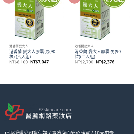
港香蘭變大人
港香蘭變大人
港香蘭 變大人膠囊-男(90
港香蘭 變大人膠囊-男(90
粒) (六入組)
粒)(二入組)
原
目
原
目
NT$
8,100
NT$
7,047
NT$
2,700
NT$
2,376
始
前
始
前
價
價
價
價
格：
格：
格：
格：
NT$8,100。
NT$7,047。
NT$2,700。
NT$2,37
正版授權公司貨保證 / 實體店面安心購買 / 10天猶豫