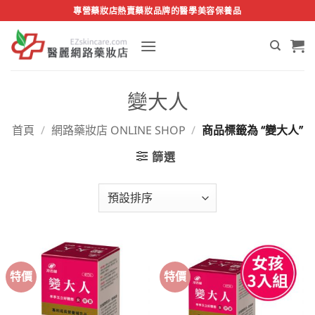
Skip
專營藥妝店熱賣藥妝品牌的醫學美容保養品
to
content
變大人
首頁
/
網路藥妝店 ONLINE SHOP
/
商品標籤為 “變大人”
篩選
特價
特價