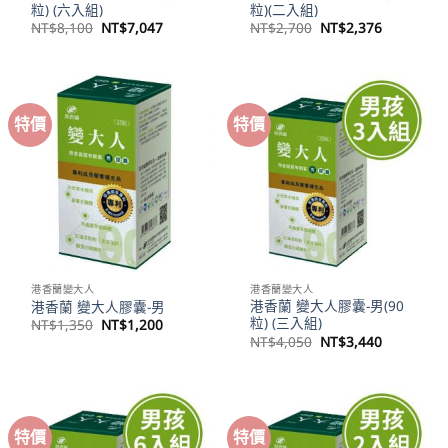
粒) (六入組)
粒)(二入組)
原
目
原
目
NT$
8,100
NT$
7,047
NT$
2,700
NT$
2,376
始
前
始
前
價
價
價
價
格：
格：
格：
格：
NT$8,100。
NT$7,047。
NT$2,700。
NT$2,37
特價
特價
港香蘭變大人
港香蘭變大人
港香蘭 變大人膠囊-男(90
港香蘭 變大人膠囊-男
粒) (三入組)
原
目
NT$
1,350
NT$
1,200
始
前
原
目
NT$
4,050
NT$
3,440
價
價
始
前
格：
格：
價
價
NT$1,350。
NT$1,200。
格：
格：
NT$4,050。
NT$3,44
特價
特價