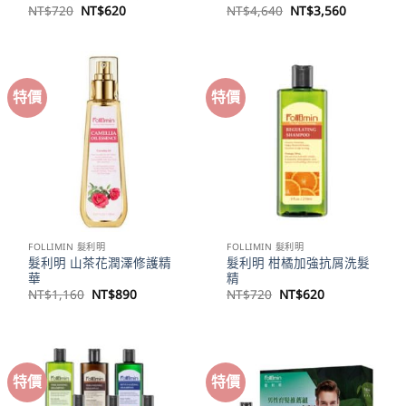
原
目
原
目
NT$
720
NT$
620
NT$
4,640
NT$
3,560
始
前
始
前
價
價
價
價
格：
格：
格：
格：
NT$720。
NT$620。
NT$4,640。
NT$3,56
特價
特價
FOLLIMIN 髮利明
FOLLIMIN 髮利明
髮利明 山茶花潤澤修護精
髮利明 柑橘加強抗屑洗髮
華
精
原
目
原
目
NT$
1,160
NT$
890
NT$
720
NT$
620
始
前
始
前
價
價
價
價
格：
格：
格：
格：
NT$1,160。
NT$890。
NT$720。
NT$620。
特價
特價