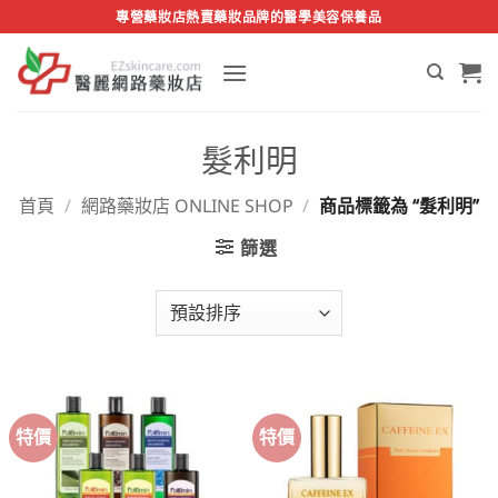
Skip
專營藥妝店熱賣藥妝品牌的醫學美容保養品
to
content
髮利明
首頁
/
網路藥妝店 ONLINE SHOP
/
商品標籤為 “髮利明”
篩選
特價
特價