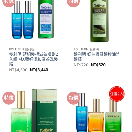
特價
特價
FOLLIMIN 髮利明
FOLLIMIN 髮利明
髮利明 藍銅髮根滋養噴劑2
髮利明 鋸棕櫚健髮控油洗
入組 +送藍銅溫和滋養洗髮
髮精
精
原
目
NT$
720
NT$
620
始
前
原
目
NT$
4,690
NT$
3,440
價
價
始
前
格：
格：
價
價
NT$720。
NT$620。
格：
格：
NT$4,690。
NT$3,440。
特價
特價