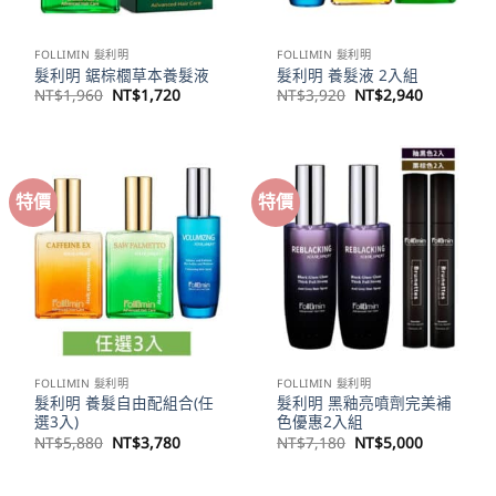
FOLLIMIN 髮利明
FOLLIMIN 髮利明
髮利明 鋸棕櫚草本養髮液
髮利明 養髮液 2入組
原
目
原
目
NT$
1,960
NT$
1,720
NT$
3,920
NT$
2,940
始
前
始
前
價
價
價
價
格：
格：
格：
格：
NT$1,960。
NT$1,720。
NT$3,920。
NT$2,94
特價
特價
FOLLIMIN 髮利明
FOLLIMIN 髮利明
髮利明 養髮自由配組合(任
髮利明 黑釉亮噴劑完美補
選3入)
色優惠2入組
原
目
原
目
NT$
5,880
NT$
3,780
NT$
7,180
NT$
5,000
始
前
始
前
價
價
價
價
格：
格：
格：
格：