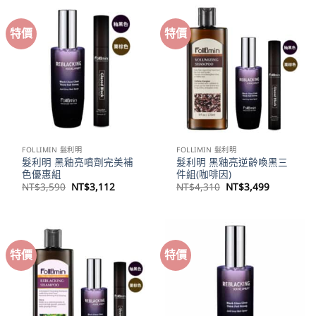
NT$5,880。
NT$3,780。
NT$7,180。
NT$5,00
特價
特價
FOLLIMIN 髮利明
FOLLIMIN 髮利明
髮利明 黑釉亮噴劑完美補
髮利明 黑釉亮逆齡喚黑三
色優惠組
件組(咖啡因)
原
目
原
目
NT$
3,590
NT$
3,112
NT$
4,310
NT$
3,499
始
前
始
前
價
價
價
價
格：
格：
格：
格：
NT$3,590。
NT$3,112。
NT$4,310。
NT$3,49
特價
特價