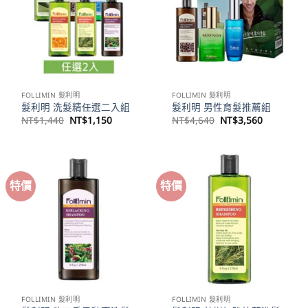
FOLLIMIN 髮利明
FOLLIMIN 髮利明
髮利明 洗髮精任選二入組
髮利明 男性育髮推薦組
原
目
原
目
NT$
1,440
NT$
1,150
NT$
4,640
NT$
3,560
始
前
始
前
價
價
價
價
格：
格：
格：
格：
NT$1,440。
NT$1,150。
NT$4,640。
NT$3,56
特價
特價
FOLLIMIN 髮利明
FOLLIMIN 髮利明