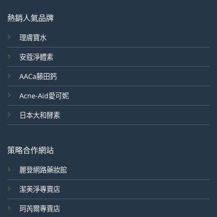
熱銷人氣品牌
理膚寶水
安蔻淨體素
AACa藤田鈣
Acne-Aid愛可妮
日本大和酵素
策略合作網站
麗登網路藥妝館
潔美淨專賣店
珂芮爾專賣店