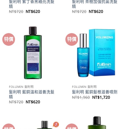
髮利明 紫丁香黑釉亮洗髮
髮利明 茶樹加強抗菌洗髮
精
精
原
目
原
目
NT$
720
NT$
620
NT$
720
NT$
620
始
前
始
前
價
價
價
價
格：
格：
格：
格：
NT$720。
NT$620。
NT$720。
NT$620。
特價
特價
FOLLIMIN 髮利明
FOLLIMIN 髮利明
髮利明 藍銅溫和滋養洗髮
髮利明 藍銅髮根滋養噴劑
精
原
目
NT$
1,960
NT$
1,720
始
前
原
目
NT$
720
NT$
620
價
價
始
前
格：
格：
價
價
NT$1,960。
NT$1,72
格：
格：
NT$720。
NT$620。