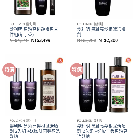
FOLLIMIN 髮利明
FOLLIMIN 髮利明
髮利明 黑釉亮逆齡喚黑三
髮利明 黑釉亮髮根賦活噴
件組(紫丁香)
劑
原
目
原
目
NT$
4,310
NT$
3,499
NT$
3,200
NT$
2,800
始
前
始
前
價
價
價
價
格：
格：
格：
格：
NT$4,310。
NT$3,499。
NT$3,200。
NT$2,80
特價
特價
FOLLIMIN 髮利明
FOLLIMIN 髮利明
髮利明 黑釉亮髮根賦活噴
髮利明 黑釉亮髮根賦活噴
劑 2入組 +送咖啡因豐盈洗
劑 2入組 +送紫丁香黑釉亮
髮精
洗髮精