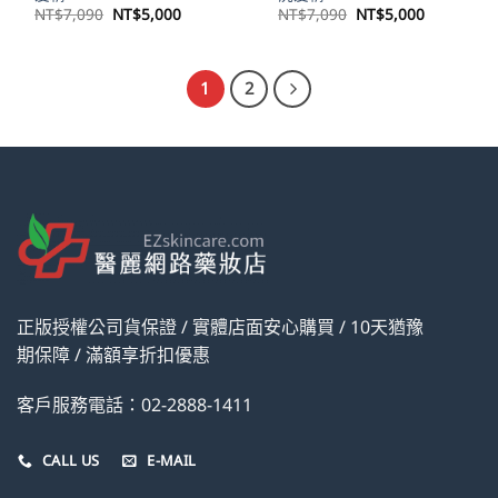
原
目
原
目
NT$
7,090
NT$
5,000
NT$
7,090
NT$
5,000
始
前
始
前
價
價
價
價
格：
格：
格：
格：
NT$7,090。
NT$5,000。
NT$7,090。
NT$5,00
1
2
正版授權公司貨保證 / 實體店面安心購買 / 10天猶豫
期保障 / 滿額享折扣優惠
客戶服務電話：02-2888-1411
CALL US
E-MAIL