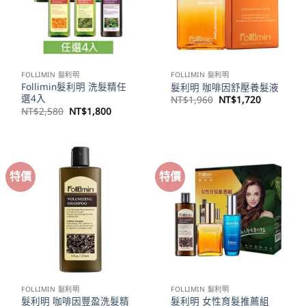
FOLLIMIN 髮利明
FOLLIMIN 髮利明
Follimin髮利明 洗髮精任
髮利明 咖啡因舒壓養髮液
選4入
原
目
NT$
1,960
NT$
1,720
始
前
原
目
NT$
2,580
NT$
1,800
價
價
始
前
格：
格：
價
價
NT$1,960。
NT$1,72
格：
格：
NT$2,580。
NT$1,800。
特價
特價
FOLLIMIN 髮利明
FOLLIMIN 髮利明
髮利明 咖啡因豐盈洗髮精
髮利明 女性育髮推薦組