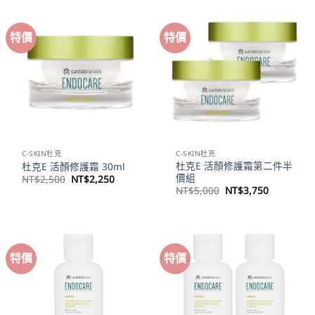
NT$6,000。
NT$4,50
特價
特價
C-SKIN杜克
C-SKIN杜克
杜克E 活顏修護霜第二件半
杜克E 活顏修護霜 30ml
價組
原
目
NT$
2,500
NT$
2,250
始
前
原
目
NT$
5,000
NT$
3,750
價
價
始
前
格：
格：
價
價
NT$2,500。
NT$2,250。
格：
格：
NT$5,000。
NT$3,75
特價
特價