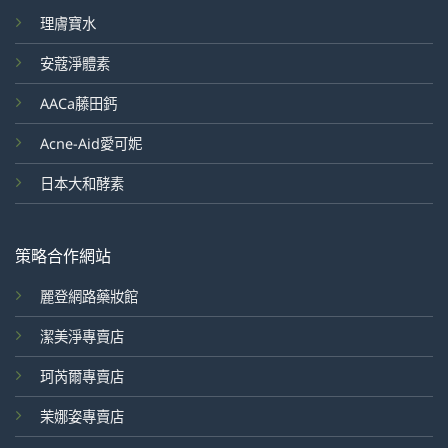
理膚寶水
安蔻淨體素
AACa藤田鈣
Acne-Aid愛可妮
日本大和酵素
策略合作網站
麗登網路藥妝館
潔美淨專賣店
珂芮爾專賣店
茉娜姿專賣店