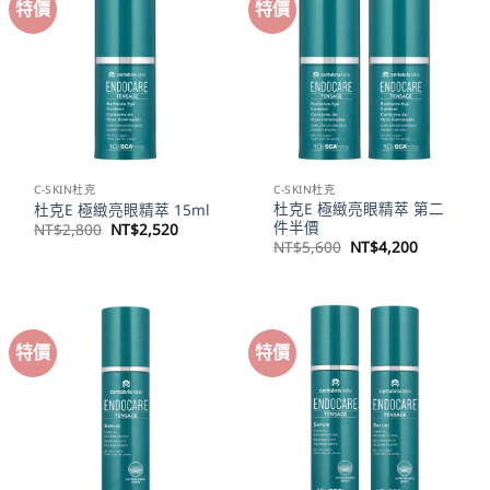
特價
特價
C-SKIN杜克
C-SKIN杜克
杜克E 極緻亮眼精萃 第二
杜克E 極緻亮眼精萃 15ml
件半價
原
目
NT$
2,800
NT$
2,520
始
前
原
目
NT$
5,600
NT$
4,200
價
價
始
前
格：
格：
價
價
NT$2,800。
NT$2,520。
格：
格：
NT$5,600。
NT$4,20
特價
特價