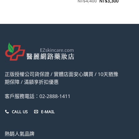
原
目
NT$
4,400
NT$
3,300
價
價
始
前
格：
格：
價
價
NT$2,200。
NT$1,980。
格：
格：
NT$4,400。
NT$3,30
正版授權公司貨保證 / 實體店面安心購買 / 10天猶豫
期保障 / 滿額享折扣優惠
客戶服務電話：02-2888-1411
CALL US
E-MAIL
熱銷人氣品牌