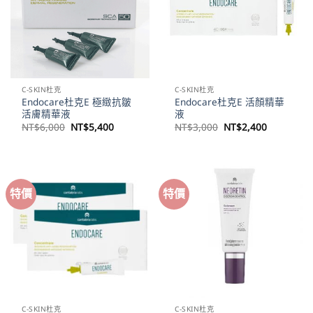
C-SKIN杜克
C-SKIN杜克
Endocare杜克E 極緻抗皺
Endocare杜克E 活顏精華
活膚精華液
液
原
目
原
目
NT$
6,000
NT$
5,400
NT$
3,000
NT$
2,400
始
前
始
前
價
價
價
價
格：
格：
格：
格：
NT$6,000。
NT$5,400。
NT$3,000。
NT$2,40
特價
特價
C-SKIN杜克
C-SKIN杜克