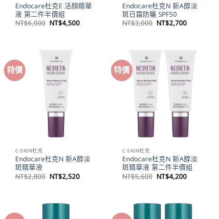
Endocare杜克E 活顏精華
Endocare杜克N 新A醇淡
液 第二件半價組
斑日霜防曬 SPF50
原
目
原
目
NT$
6,000
NT$
4,500
NT$
3,000
NT$
2,700
始
前
始
前
價
價
價
價
格：
格：
格：
格：
NT$6,000。
NT$4,500。
NT$3,000。
NT$2,70
特價
特價
C-SKIN杜克
C-SKIN杜克
Endocare杜克N 新A醇淡
Endocare杜克N 新A醇淡
斑精華液
斑精華液 第二件半價組
原
目
原
目
NT$
2,800
NT$
2,520
NT$
5,600
NT$
4,200
始
前
始
前
價
價
價
價
格：
格：
格：
格：
NT$2,800。
NT$2,520。
NT$5,600。
NT$4,20