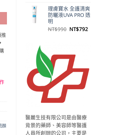
 數量
始
前
理膚寶水 全護清爽
價
價
防曬液UVA PRO 透
格：
格：
明
NT$990。
NT$792。
原
目
NT$
990
NT$
792
類推
始
前
價
價
，
格：
格：
購
NT$990。
NT$792。
作
醫麗生技有限公司是由醫療
背景的藥師、美容師等醫護
亮顏
人員所創辦的公司，主要是