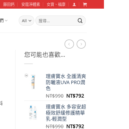
藤田鈣
安蔻淨體素
女寶、福康
搜
們
尋
關
鍵
字:
您可能也喜歡…
理膚寶水 全護清爽
防曬液UVA PRO潤
色
原
目
NT$
990
NT$
792
始
前
科
理膚寶水 多容安超
價
價
極效舒緩修護精華
格：
格：
乳-輕潤型
NT$990。
NT$792。
原
目
NT$
990
NT$
792