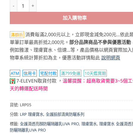
理膚寶水 全護清透亮顏防曬隔離乳UVA PRO 30ml (新瑰蜜霜)
加入購物車
消費每滿2,000元以上，立即現金減免200元...依此
滿額折
單筆訂單最高折抵2,000元。
部分品牌商品不參與優惠活動
例如雅漾、理膚寶水、倍速...等，產品價格以網頁實際加入
物車系統計算折扣為主，優惠活動詳情點此
說明網頁
ATM
信用卡
宅配付款
滿799免運
10天鑑賞期
，
7-ELEVEN取貨付款
溫馨提醒：超商取貨需要3~5個工
天的轉運配送時間
貨號:
LRP05
分類:
LRP 理膚寶水
,
全護臉部清爽防曬系列
標籤:
全護清透亮顏防曬隔離乳UVA PRO
,
理膚寶水
,
理膚寶水 全護清透
防曬隔離乳UVA PRO