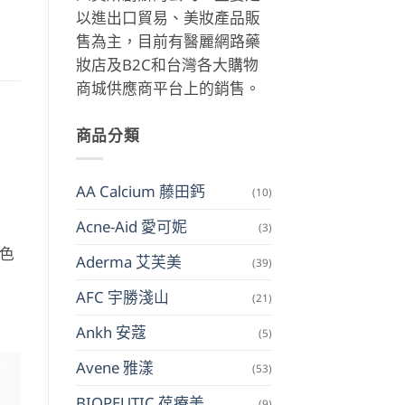
以進出口貿易、美妝產品販
售為主，目前有醫麗網路藥
妝店及B2C和台灣各大購物
商城供應商平台上的銷售。
商品分類
AA Calcium 藤田鈣
(10)
Acne-Aid 愛可妮
(3)
色
Aderma 艾芙美
(39)
AFC 宇勝淺山
(21)
Ankh 安蔻
(5)
Avene 雅漾
(53)
BIOPEUTIC 葆療美
(9)