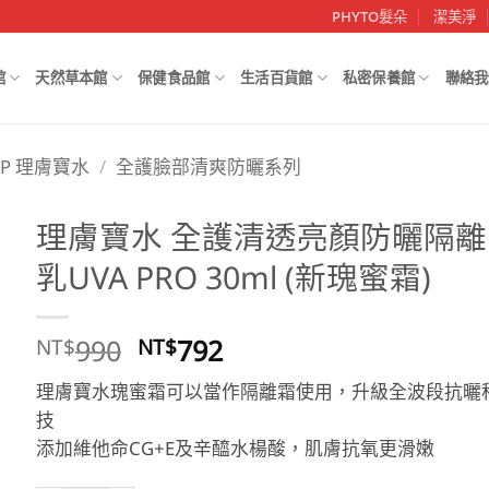
PHYTO髮朵
潔美淨
館
天然草本館
保健食品館
生活百貨館
私密保養館
聯絡我
RP 理膚寶水
/
全護臉部清爽防曬系列
理膚寶水 全護清透亮顏防曬隔離
乳UVA PRO 30ml (新瑰蜜霜)
原
目
990
792
NT$
NT$
始
前
理膚寶水瑰蜜霜可以當作隔離霜使用，升級全波段抗曬
價
價
技
格：
格：
添加維他命CG+E及辛醯水楊酸，肌膚抗氧更滑嫩
NT$990。
NT$792。