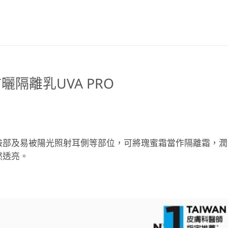
隔離乳UVA PRO
臉部及易被陽光照射耳側等部位，可將瑰蜜霜當作隔離霜，潤
然透亮。