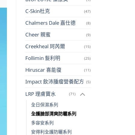
C-Skin杜克
(47)
Chalmers Dale 嘉仕德
(8)
Cheer 親蜜
(9)
Creekheal 珂芮爾
(15)
Follimin 髮利明
(25)
Hiruscar 喜能復
(11)
Impact 飲沛腫瘤營養配方
(5)
LRP 理膚寶水
(71)
全日保濕系列
全護臉部清爽防曬系列
多容安系列
安得利全護防曬系列